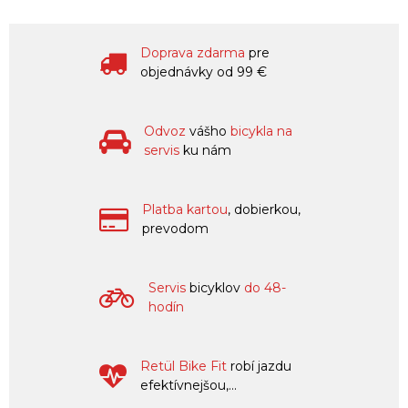
Doprava zdarma
pre
objednávky od 99 €
Odvoz
vášho
bicykla na
servis
ku nám
Platba kartou
, dobierkou,
prevodom
Servis
bicyklov
do 48-
hodín
Retül Bike Fit
robí jazdu
efektívnejšou,...