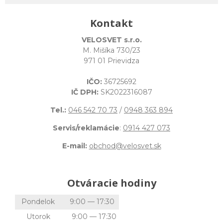
Kontakt
VELOSVET s.r.o.
M. Mišíka 730/23
971 01 Prievidza
IČO:
36725692
IČ DPH:
SK2022316087
Tel.:
046 542 70 73
/
0948 363 894
Servis/reklamácie
:
0914 427 073
E-mail:
obchod@velosvet.sk
Otváracie hodiny
Pondelok
9:00 — 17:30
Utorok
9:00 — 17:30