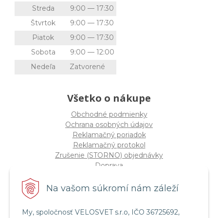
Streda
9:00 — 17:30
Štvrtok
9:00 — 17:30
Piatok
9:00 — 17:30
Sobota
9:00 — 12:00
Nedeľa
Zatvorené
Všetko o nákupe
Obchodné podmienky
Ochrana osobných údajov
Reklamačný poriadok
Reklamačný protokol
Zrušenie (STORNO) objednávky
Doprava
Možnosti platby
Štatút súťaže "Vianoce 2025"
Na vašom súkromí nám záleží
My, spoločnosť VELOSVET s.r.o, IČO 36725692,
Servis a služby