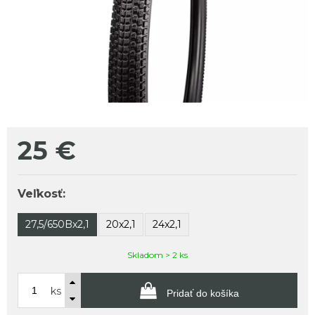
25
€
Veľkosť:
27,5/650Bx2,1
20x2,1
24x2,1
Skladom > 2 ks
ks
Pridať do košíka