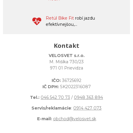
Retül Bike Fit
robí jazdu
efektívnejšou,...
Kontakt
VELOSVET s.r.o.
M. Mišíka 730/23
971 01 Prievidza
IČO:
36725692
IČ DPH:
SK2022316087
Tel.:
046 542 70 73
/
0948 363 894
Servis/reklamácie
:
0914 427 073
E-mail:
obchod@velosvet.sk