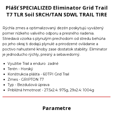
Plášť SPECIALIZED Eliminator Grid Trail
T7 TLR Soil SRCH/TAN SDWL TRAIL TIRE
Rýchla zmes a optimalizovaný dezén poskytujú vyvážený
pomer nízkeho valivého odporu a presného riadenia.
Striedavá vzorka s plynulým prechodom od stredu behúňa
po jeho okraj ti dodajú plynulé a prirodzené ovládanie a
poctivo nahustené knoby zase dostatok stability. Eliminator
je jednoducho rýchly, presný a sebavedomý.
Využitie Trail a enduro zadné
Terén - Horský
Konštrukcia plášťa - 60TPI Grid Trail
Zmes - GRIPTON T7
Typ - Bezdušová úprava
Približná hmotnosť - 27.5x2.4: 975g, 29x2.4: 1004g
Parametre