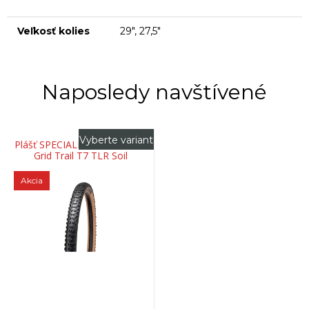
Veľkosť kolies
29", 27,5"
Naposledy navštívené
Vyberte variant
Plášť SPECIALIZED Eliminator
Grid Trail T7 TLR Soil
SRCH/TAN SDWL TRAIL TIRE
Akcia