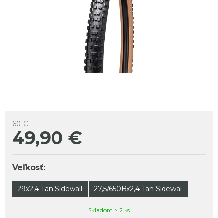
60 €
49,90
€
Veľkosť:
29x2,4 Tan Sidewall
27,5/650Bx2,4 Tan Sidewall
Skladom > 2 ks