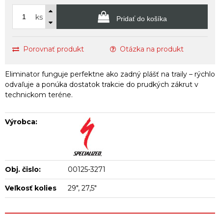
ks
Pridať do košíka
Porovnať produkt
Otázka na produkt
Eliminator funguje perfektne ako zadný plášť na traily – rýchlo
odvaľuje a ponúka dostatok trakcie do prudkých zákrut v
technickom teréne.
Výrobca:
Obj. čislo:
00125-3271
Veľkosť kolies
29", 27,5"