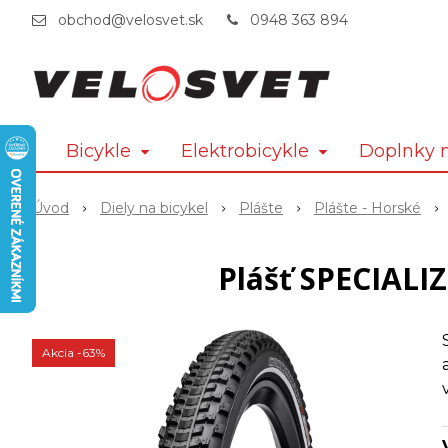
obchod@velosvet.sk
0948 363 894
Bicykle
Elektrobicykle
Doplnky n
Úvod
Diely na bicykel
Plášte
Plášte - Horské
Plášť SPECIALIZ
Akcia
-63%