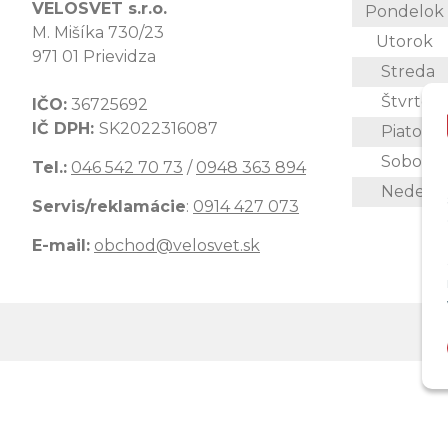
VELOSVET s.r.o.
Pondelo
M. Mišíka 730/23
Utorok
971 01 Prievidza
Streda
Štvrtok
IČO:
36725692
IČ DPH:
SK2022316087
Piatok
Sobota
Tel.:
046 542 70 73
/
0948 363 894
Nedeľa
Servis/reklamácie
:
0914 427 073
E-mail:
obchod@velosvet.sk