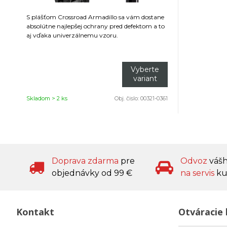
S plášťom Crossroad Armadillo sa vám dostane
absolútne najlepšej ochrany pred defektom a to
aj vďaka univerzálnemu vzoru.
Vyberte
variant
Skladom > 2 ks
Obj. čislo:
00321-0361
Doprava zdarma
pre
Odvoz
váš
objednávky od 99 €
na servis
ku
Kontakt
Otváracie 