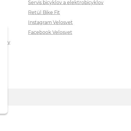
Servis bicyklov a elektrobicyklov
Retül Bike Fit
Instagram Velosvet
Facebook Velosvet
ávky
m
"