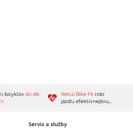
is
bicyklov
do 48-
Retül Bike Fit
robí
ín
jazdu efektívnejšou,...
Servis a služby