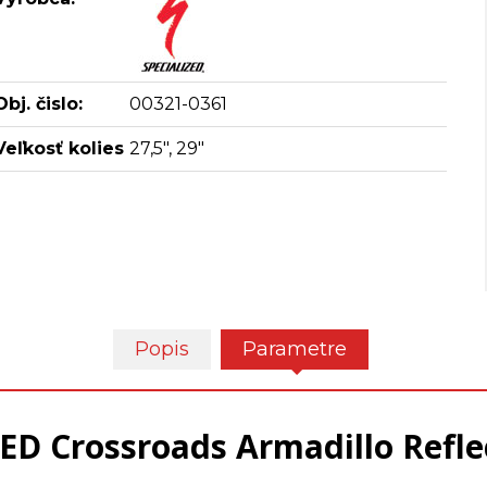
Obj. čislo:
00321-0361
Veľkosť kolies
27,5", 29"
Popis
Parametre
ED Crossroads Armadillo Refle