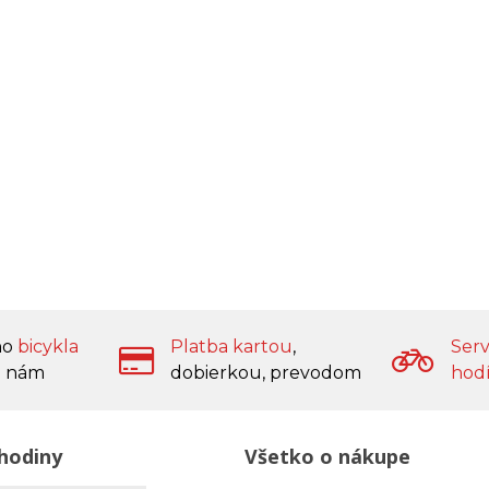
ho
bicykla
Platba kartou
,
Serv
 nám
dobierkou, prevodom
hod
hodiny
Všetko o nákupe