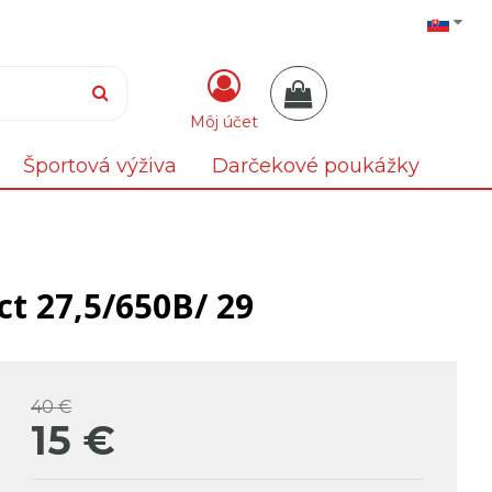
Môj účet
Športová výživa
Darčekové poukážky
ct 27,5/650B/ 29
40 €
15
€