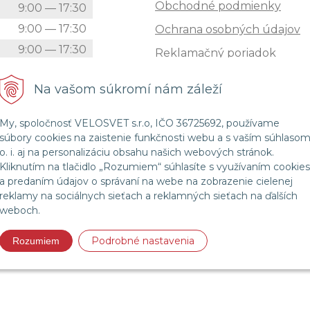
Obchodné podmienky
k
9:00 — 17:30
9:00 — 17:30
Ochrana osobných údajov
9:00 — 17:30
Reklamačný poriadok
9:00 — 17:30
Reklamačný protokol
Na vašom súkromí nám záleží
9:00 — 17:30
Zrušenie (STORNO) objedn
9:00 — 12:00
My, spoločnosť VELOSVET s.r.o, IČO 36725692, používame
Doprava
Zatvorené
súbory cookies na zaistenie funkčnosti webu a s vaším súhlaso
Možnosti platby
o. i. aj na personalizáciu obsahu našich webových stránok.
Kliknutím na tlačidlo „Rozumiem“ súhlasíte s využívaním cookies
Štatút súťaže "Vianoce 2025
a predaním údajov o správaní na webe na zobrazenie cielenej
reklamy na sociálnych sieťach a reklamných sieťach na ďalších
weboch.
© 2026 Velosvet •
NextShop
&
e-shop Pohoda Connector
by
NextCom s.r.o.
Podrobné nastavenia
Rozumiem