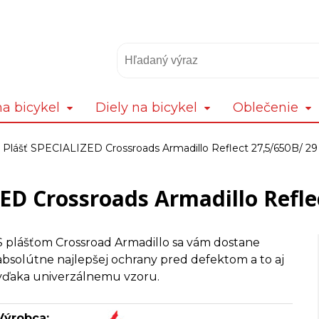
a bicykel
Diely na bicykel
Oblečenie
Plášť SPECIALIZED Crossroads Armadillo Reflect 27,5/650B/ 29
ED Crossroads Armadillo Refle
S plášťom Crossroad Armadillo sa vám dostane
absolútne najlepšej ochrany pred defektom a to aj
vďaka univerzálnemu vzoru.
Výrobca: