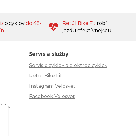
is
bicyklov
do 48-
Retül Bike Fit
robí
ín
jazdu efektívnejšou,...
Servis a služby
Servis bicyklov a elektrobicyklov
Retül Bike Fit
Instagram Velosvet
Facebook Velosvet
ávky