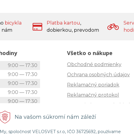
ho
bicykla
Platba kartou
,
Serv
 nám
dobierkou, prevodom
hod
hodiny
Všetko o nákupe
Obchodné podmienky
k
9:00 — 17:30
9:00 — 17:30
Ochrana osobných údajov
9:00 — 17:30
Reklamačný poriadok
9:00 — 17:30
Reklamačný protokol
9:00 — 17:30
Zrušenie (STORNO) objedn
9:00 — 12:00
Doprava
Na vašom súkromí nám záleží
Zatvorené
Možnosti platby
My, spoločnosť VELOSVET s.r.o, IČO 36725692, používame