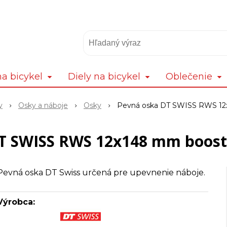
a bicykel
Diely na bicykel
Oblečenie
y
Osky a náboje
Osky
Pevná oska DT SWISS RWS 12
T SWISS RWS 12x148 mm boos
Pevná oska DT Swiss určená pre upevnenie náboje.
Výrobca: