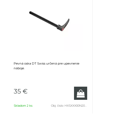
Pevná oska DT Swiss určená pre upevnenie
náboje.
35 €
Skladom 2 ks
Obj. čislo:
HXSXXX00N2051S