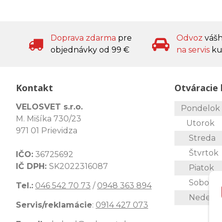
Doprava zdarma
pre
Odvoz
váš
objednávky od 99 €
na servis
ku
Kontakt
Otváracie 
VELOSVET s.r.o.
Pondelo
M. Mišíka 730/23
Utorok
971 01 Prievidza
Streda
Štvrtok
IČO:
36725692
IČ DPH:
SK2022316087
Piatok
Sobota
Tel.:
046 542 70 73
/
0948 363 894
Nedeľa
Servis/reklamácie
:
0914 427 073