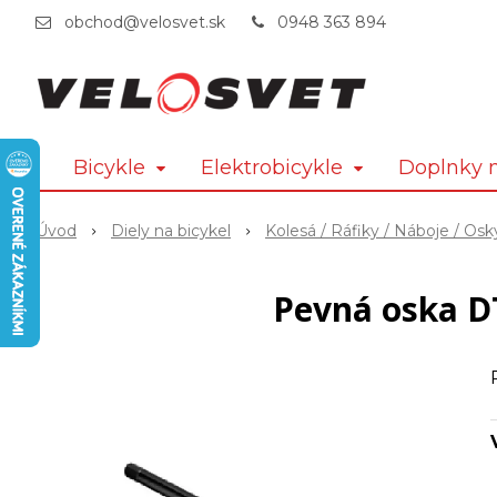
obchod@velosvet.sk
0948 363 894
Bicykle
Elektrobicykle
Doplnky n
Úvod
Diely na bicykel
Kolesá / Ráfiky / Náboje / Osk
Pevná oska D