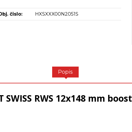
Obj. čislo:
HXSXXX00N2051S
Popis
T SWISS RWS 12x148 mm boos