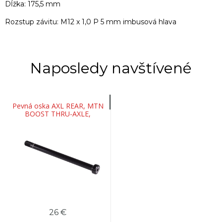
Dĺžka: 175,5 mm
Rozstup závitu: M12 x 1,0 P 5 mm imbusová hlava
Naposledy navštívené
Pevná oska AXL REAR, MTN
BOOST THRU-AXLE,
12x148mm, BOLT-ON, 5mm
HEX, M12x1.0Px175.5mm,
26 €