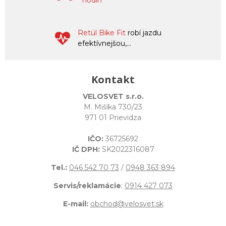
hodín
Retül Bike Fit
robí jazdu
efektívnejšou,...
Kontakt
VELOSVET s.r.o.
M. Mišíka 730/23
971 01 Prievidza
IČO:
36725692
IČ DPH:
SK2022316087
Tel.:
046 542 70 73
/
0948 363 894
Servis/reklamácie
:
0914 427 073
E-mail:
obchod@velosvet.sk