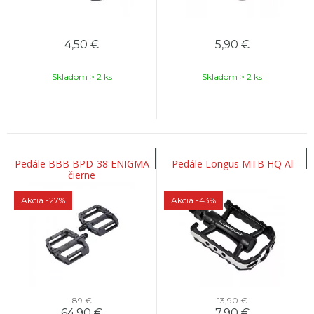
4,50
€
5,90
€
Skladom > 2 ks
Skladom > 2 ks
Pedále BBB BPD-38 ENIGMA
Pedále Longus MTB HQ Al
čierne
Akcia
-27%
Akcia
-43%
89 €
13,90 €
64,90
€
7,90
€