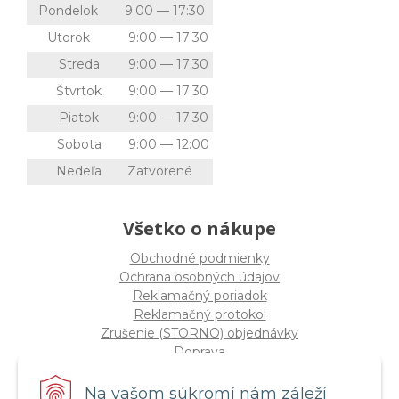
Pondelok
9:00 — 17:30
Utorok
9:00 — 17:30
Streda
9:00 — 17:30
Štvrtok
9:00 — 17:30
Piatok
9:00 — 17:30
Sobota
9:00 — 12:00
Nedeľa
Zatvorené
Všetko o nákupe
Obchodné podmienky
Ochrana osobných údajov
Reklamačný poriadok
Reklamačný protokol
Zrušenie (STORNO) objednávky
Doprava
Možnosti platby
Štatút súťaže "Vianoce 2025"
Na vašom súkromí nám záleží