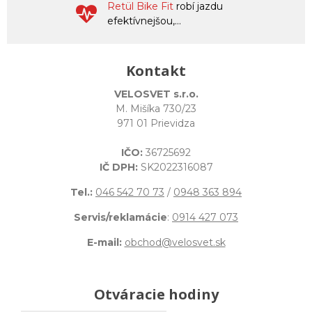
Retül Bike Fit
robí jazdu
efektívnejšou,...
Kontakt
VELOSVET s.r.o.
M. Mišíka 730/23
971 01 Prievidza
IČO:
36725692
IČ DPH:
SK2022316087
Tel.:
046 542 70 73
/
0948 363 894
Servis/reklamácie
:
0914 427 073
E-mail:
obchod@velosvet.sk
Otváracie hodiny