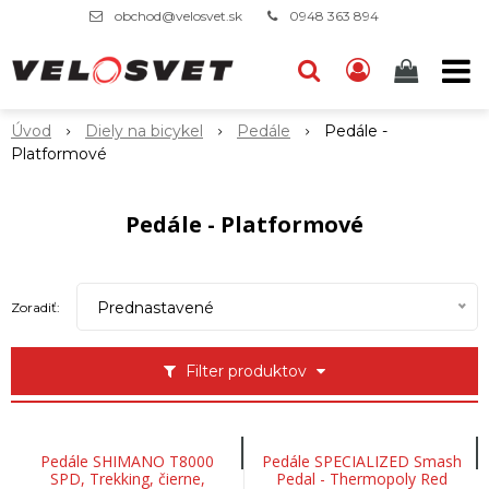
obchod@velosvet.sk
0948 363 894
Úvod
Diely na bicykel
Pedále
Pedále -
Platformové
Pedále - Platformové
Prednastavené
Zoradiť:
Filter produktov
Pedále SHIMANO T8000
Pedále SPECIALIZED Smash
SPD, Trekking, čierne,
Pedal - Thermopoly Red