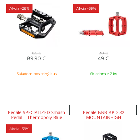
jednostranné
Akcia
-28%
Akcia
-39%
125 €
80 €
89,90
€
49
€
Skladom posledný kus
Skladom > 2 ks
Pedále SPECIALIZED Smash
Pedále BBB BPD-32
Pedal – Thermopoly Blue
MOUNTAINHIGH
Akcia
-39%