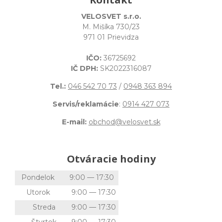
VELOSVET s.r.o.
M. Mišíka 730/23
971 01 Prievidza
IČO:
36725692
IČ DPH:
SK2022316087
Tel.:
046 542 70 73
/
0948 363 894
Servis/reklamácie
:
0914 427 073
E-mail:
obchod@velosvet.sk
Otváracie hodiny
Pondelok
9:00 — 17:30
Utorok
9:00 — 17:30
Streda
9:00 — 17:30
Štvrtok
9:00 — 17:30