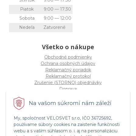
Piatok
9:00 — 17:30
Sobota
9:00 — 12:00
Nedeľa
Zatvorené
Všetko o nákupe
Obchodné podmienky
Ochrana osobných údajov
Reklamačný poriadok
Reklamačný protokol
Zrušenie (STORNO) objednávky
Doprava
Možnosti platby
Štatút súťaže "Vianoce 2025"
Na vašom súkromí nám záleží
My, spoločnosť VELOSVET s.r.o, IČO 36725692,
Servis a služby
používame súbory cookies na zaistenie funkčnosti
Servis bicyklov a elektrobicyklov
webu a s vaším súhlasom o. i. aj na personalizáciu