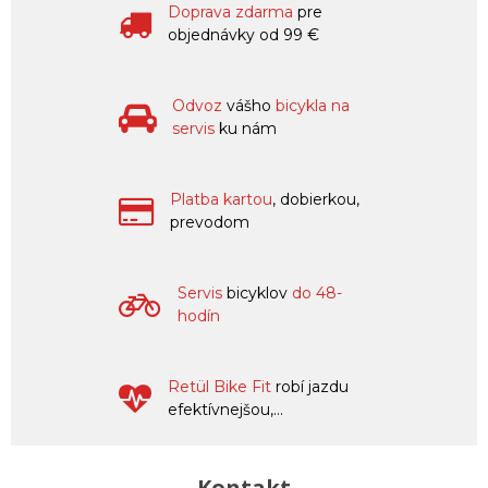
Doprava zdarma
pre
objednávky od 99 €
Odvoz
vášho
bicykla na
servis
ku nám
Platba kartou
, dobierkou,
prevodom
Servis
bicyklov
do 48-
hodín
Retül Bike Fit
robí jazdu
efektívnejšou,...
Kontakt