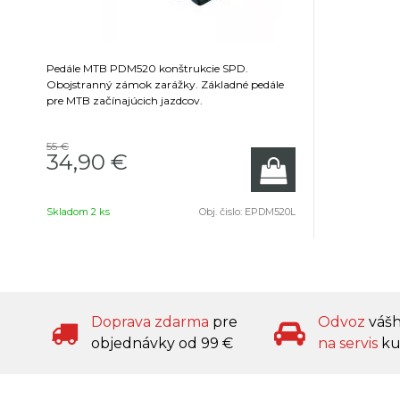
Pedále MTB PDM520 konštrukcie SPD.
Obojstranný zámok zarážky. Základné pedále
pre MTB začínajúcich jazdcov.
55 €
34,90 €
Skladom 2 ks
Obj. čislo:
EPDM520L
Doprava zdarma
pre
Odvoz
váš
objednávky od 99 €
na servis
ku