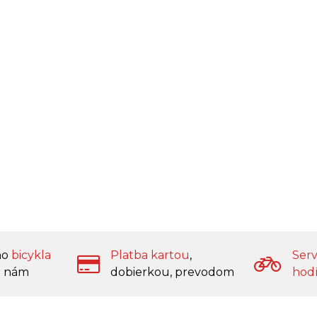
ho
bicykla
Platba kartou
,
Serv
 nám
dobierkou, prevodom
hod