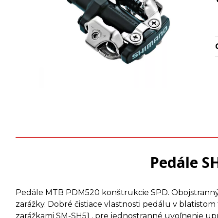
Pedále S
Pedále MTB PDM520 konštrukcie SPD. Obojstranný z
zarážky. Dobré čistiace vlastnosti pedálu v blatis
zarážkami SM-SH51 , pre jednostranné uvoľnenie up