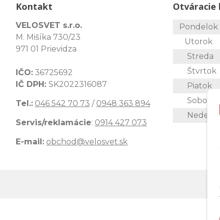
Kontakt
Otváracie 
VELOSVET s.r.o.
Pondelo
M. Mišíka 730/23
Utorok
971 01 Prievidza
Streda
Štvrtok
IČO:
36725692
IČ DPH:
SK2022316087
Piatok
Sobota
Tel.:
046 542 70 73
/
0948 363 894
Nedeľa
Servis/reklamácie
:
0914 427 073
E-mail:
obchod@velosvet.sk