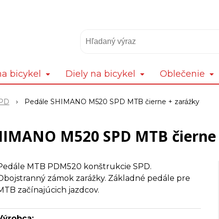
a bicykel
Diely na bicykel
Oblečenie
SPD
Pedále SHIMANO M520 SPD MTB čierne + zarážky
HIMANO M520 SPD MTB čierne 
Pedále MTB PDM520 konštrukcie SPD.
Obojstranný zámok zarážky. Základné pedále pre
MTB začínajúcich jazdcov.
Výrobca: