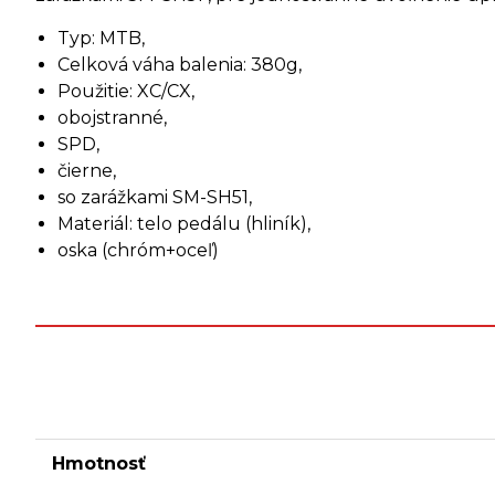
Typ: MTB,
Celková váha balenia: 380g,
Použitie: XC/CX,
obojstranné,
SPD,
čierne,
so zarážkami SM-SH51,
Materiál: telo pedálu (hliník),
oska (chróm+oceľ)
Hmotnosť