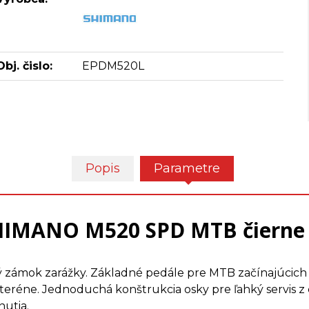
Obj. čislo:
EPDM520L
Popis
Parametre
HIMANO M520 SPD MTB čierne 
ámok zarážky. Základné pedále pre MTB začínajúcich ja
tom teréne. Jednoduchá konštrukcia osky pre ľahký servi
nutia.