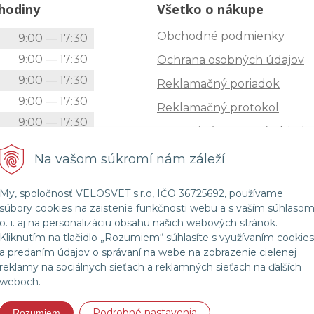
hodiny
Všetko o nákupe
Obchodné podmienky
k
9:00 — 17:30
9:00 — 17:30
Ochrana osobných údajov
9:00 — 17:30
Reklamačný poriadok
9:00 — 17:30
Reklamačný protokol
9:00 — 17:30
Zrušenie (STORNO) objedn
9:00 — 12:00
Doprava
Na vašom súkromí nám záleží
Zatvorené
Možnosti platby
My, spoločnosť VELOSVET s.r.o, IČO 36725692, používame
Štatút súťaže "Vianoce 2025
súbory cookies na zaistenie funkčnosti webu a s vaším súhlaso
o. i. aj na personalizáciu obsahu našich webových stránok.
Kliknutím na tlačidlo „Rozumiem“ súhlasíte s využívaním cookies
a predaním údajov o správaní na webe na zobrazenie cielenej
© 2026 Velosvet •
NextShop
&
e-shop Pohoda Connector
by
NextCom s.r.o.
reklamy na sociálnych sieťach a reklamných sieťach na ďalších
weboch.
Podrobné nastavenia
Rozumiem