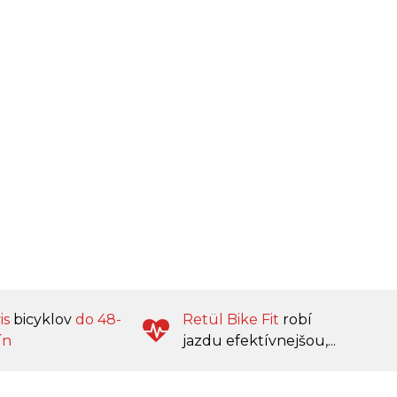
is
bicyklov
do 48-
Retül Bike Fit
robí
ín
jazdu efektívnejšou,...