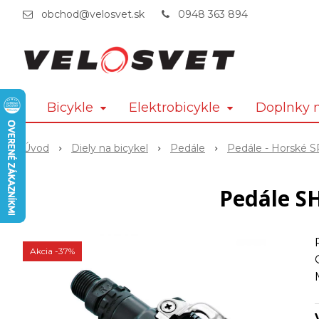
obchod@velosvet.sk
0948 363 894
Bicykle
Elektrobicykle
Doplnky n
Úvod
Diely na bicykel
Pedále
Pedále - Horské 
Pedále S
Akcia
-37%