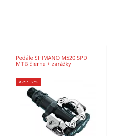
Pedále SHIMANO M520 SPD
MTB čierne + zarážky
Akcia
-37%