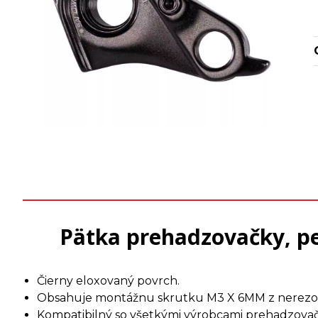
Pätka prehadzovačky, 
Čierny eloxovaný povrch.
Obsahuje montážnu skrutku M3 X 6MM z nerezov
Kompatibilný so všetkými výrobcami prehadzovač