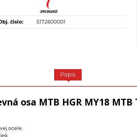
Obj. čislo:
S172600001
Popis
pevná osa MTB HGR MY18 MT
ej ocele.
iek.