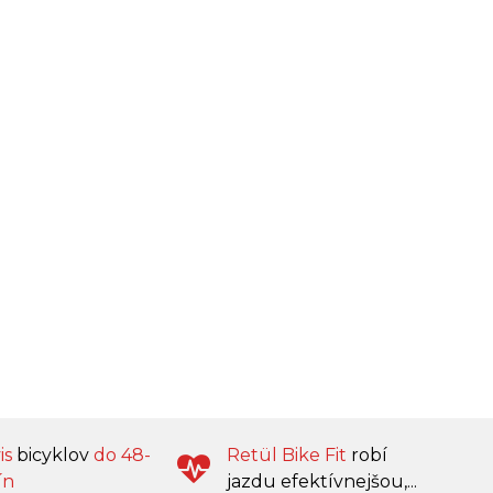
is
bicyklov
do 48-
Retül Bike Fit
robí
ín
jazdu efektívnejšou,...