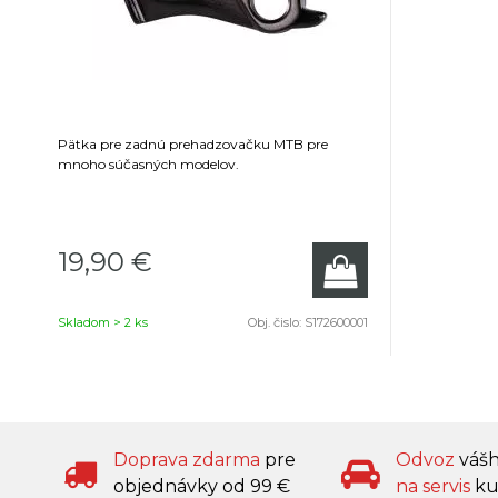
Pätka pre zadnú prehadzovačku MTB pre
mnoho súčasných modelov.
19,90 €
Skladom > 2 ks
Obj. čislo:
S172600001
Doprava zdarma
pre
Odvoz
váš
objednávky od 99 €
na servis
ku