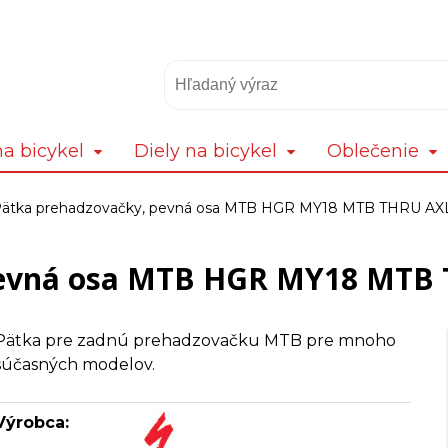
a bicykel
Diely na bicykel
Oblečenie
ätka prehadzovačky, pevná osa MTB HGR MY18 MTB THRU 
pevná osa MTB HGR MY18 MT
Pätka pre zadnú prehadzovačku MTB pre mnoho
súčasných modelov.
Výrobca: