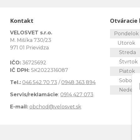
Kontakt
Otváracie 
VELOSVET s.r.o.
Pondelo
M. Mišíka 730/23
Utorok
971 01 Prievidza
Streda
Štvrtok
IČO:
36725692
IČ DPH:
SK2022316087
Piatok
Sobota
Tel.:
046 542 70 73
/
0948 363 894
Nedeľa
Servis/reklamácie
:
0914 427 073
E-mail:
obchod@velosvet.sk