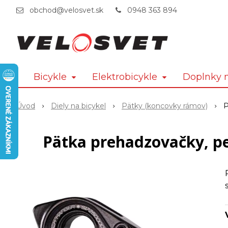
obchod@velosvet.sk
0948 363 894
Bicykle
Elektrobicykle
Doplnky n
Úvod
Diely na bicykel
Pätky (koncovky rámov)
P
Pätka prehadzovačky, 