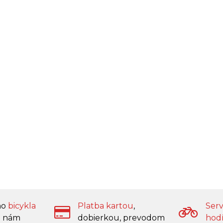
ho
bicykla
Platba kartou
,
Serv
 nám
dobierkou, prevodom
hod