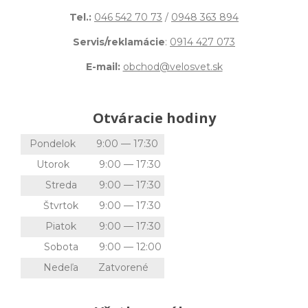
Tel.:
046 542 70 73
/
0948 363 894
Servis/reklamácie
:
0914 427 073
E-mail:
obchod@velosvet.sk
Otváracie hodiny
Pondelok
9:00 — 17:30
Utorok
9:00 — 17:30
Streda
9:00 — 17:30
Štvrtok
9:00 — 17:30
Piatok
9:00 — 17:30
Sobota
9:00 — 12:00
Nedeľa
Zatvorené