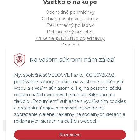
Všetko o nákupe
Obchodné podmienky
Ochrana osobných údajov
Reklamačný poriadok
Reklamačný protokol
Zrušenie (STORNO) objednávky
Doprava
Možnosti platby
Štatút súťaže "Vianoce 2025"
Na vašom súkromí nám záleží
My, spoločnosť VELOSVET s.r.o, IČO 36725692,
Servis a služby
používame súbory cookies na zaistenie funkčnosti
Servis bicyklov a elektrobicyklov
webu a s vaším súhlasom o. i. aj na personalizáciu
Retül Bike Fit
obsahu našich webových stránok. Kliknutím na
Instagram Velosvet
tlačidlo „Rozumiem“ súhlasíte s využívaním cookies
Facebook Velosvet
a predaním údajov o správaní na webe na
zobrazenie cielenej reklamy na sociálnych sieťach a
reklamných sieťach na ďalších weboch.
© 2026 Velosvet •
NextShop
&
e-shop Pohoda Connector
by
NextCom s.r.o.
Rozumiem