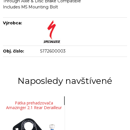
Through Axle & Disc Brake Compatible
Includes M5 Mounting Bolt
Výrobca:
Obj. čislo:
S172600003
Naposledy navštívené
Pätka prehadzovača
Amazinger 2.1 Rear Derailleur
Hanger