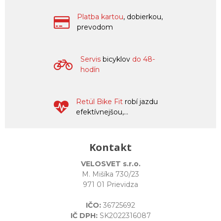
Platba kartou
, dobierkou,
prevodom
Servis
bicyklov
do 48-
hodín
Retül Bike Fit
robí jazdu
efektívnejšou,...
Kontakt
VELOSVET s.r.o.
M. Mišíka 730/23
971 01 Prievidza
IČO:
36725692
IČ DPH:
SK2022316087