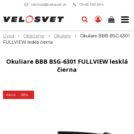
obchod@velosvet.sk
0948 363 894
Úvod
Oblečenie
Okuliare
Okuliare BBB BSG-6301
FULLVIEW lesklá čierna
Okuliare BBB BSG-6301 FULLVIEW lesklá
čierna
Akcia
-38%