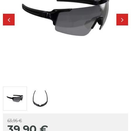
63,95 €
39,90
€