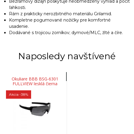
Bezrámový dizajn poskytuje neobmedzený výhľad a pocit
ľahkosti.
Rám z prakticky nerozbitného materiálu Grilamid.
Kompletne pogumované nožičky pre komfortné
usadenie.
Dodávané s trojicou zorníkov; dymové/MLC, žlté a číre.
Naposledy navštívené
Okuliare BBB BSG-6301
FULLVIEW lesklá čierna
Akcia
-38%