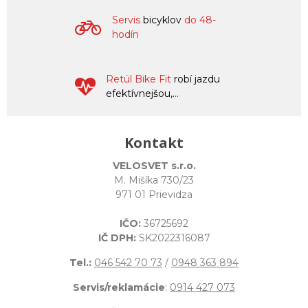
Servis
bicyklov
do 48-
hodín
Retül Bike Fit
robí jazdu
efektívnejšou,...
Kontakt
VELOSVET s.r.o.
M. Mišíka 730/23
971 01 Prievidza
IČO:
36725692
IČ DPH:
SK2022316087
Tel.:
046 542 70 73
/
0948 363 894
Servis/reklamácie
:
0914 427 073