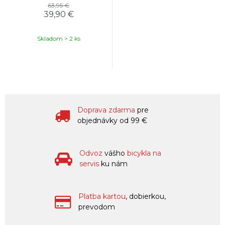
63,95 €
39,90 €
Skladom > 2 ks
Doprava zdarma
pre
objednávky od 99 €
Odvoz
vášho
bicykla na
servis
ku nám
Platba kartou
, dobierkou,
prevodom