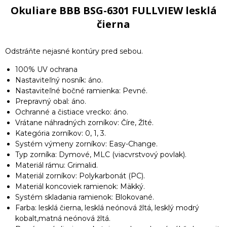
Okuliare BBB BSG-6301 FULLVIEW lesklá
čierna
Odstráňte nejasné kontúry pred sebou.
100% UV ochrana
Nastaviteľný nosník: áno.
Nastaviteľné bočné ramienka: Pevné.
Prepravný obal: áno.
Ochranné a čistiace vrecko: áno.
Vrátane náhradných zorníkov: Číre, Žlté.
Kategória zorníkov: 0, 1, 3.
Systém výmeny zorníkov: Easy-Change.
Typ zorníka: Dymové, MLC (viacvrstvový povlak).
Materiál rámu: Grimalid.
Materiál zorníkov: Polykarbonát (PC).
Materiál koncoviek ramienok: Mäkký.
Systém skladania ramienok: Blokované.
Farba: lesklá čierna, lesklá neónová žltá, lesklý modrý
kobalt,matná neónová žltá.