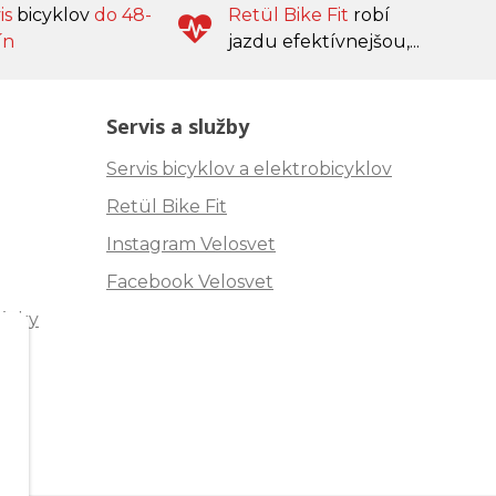
is
bicyklov
do 48-
Retül Bike Fit
robí
ín
jazdu efektívnejšou,...
Servis a služby
Servis bicyklov a elektrobicyklov
Retül Bike Fit
Instagram Velosvet
Facebook Velosvet
ávky
"
m