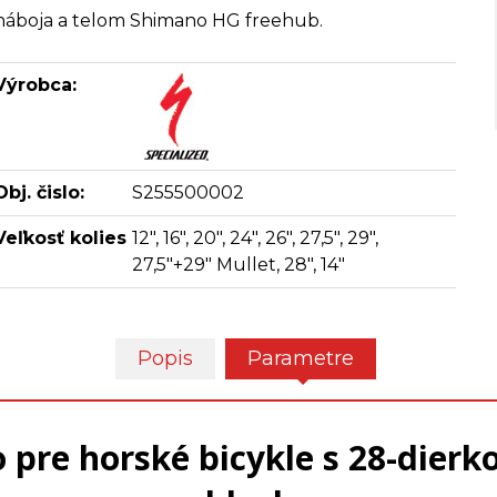
náboja a telom Shimano HG freehub.
Výrobca:
Obj. čislo:
S255500002
Veľkosť kolies
12", 16", 20", 24", 26", 27,5", 29",
27,5"+29" Mullet, 28", 14"
Popis
Parametre
o pre horské bicykle s 28-dier