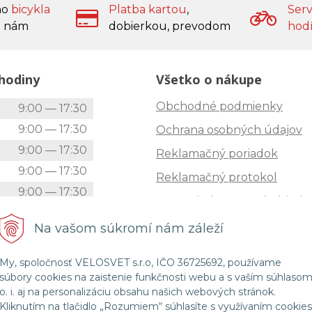
ho
bicykla
Platba kartou
,
Serv
 nám
dobierkou, prevodom
hod
hodiny
Všetko o nákupe
Obchodné podmienky
k
9:00 — 17:30
9:00 — 17:30
Ochrana osobných údajov
9:00 — 17:30
Reklamačný poriadok
9:00 — 17:30
Reklamačný protokol
9:00 — 17:30
Zrušenie (STORNO) objedn
9:00 — 12:00
Doprava
Na vašom súkromí nám záleží
Zatvorené
Možnosti platby
My, spoločnosť VELOSVET s.r.o, IČO 36725692, používame
Štatút súťaže "Vianoce 2025
súbory cookies na zaistenie funkčnosti webu a s vaším súhlaso
o. i. aj na personalizáciu obsahu našich webových stránok.
Kliknutím na tlačidlo „Rozumiem“ súhlasíte s využívaním cookies