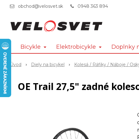
obchod@velosvet.sk
0948 363 894
Bicykle
Elektrobicykle
Doplnky n
Úvod
Diely na bicykel
Kolesá / Ráfiky / Náboje / Osk
OE Trail 27,5" zadné koles