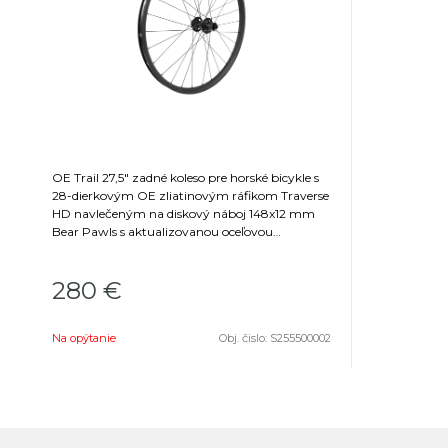
OE Trail 27,5" zadné koleso pre horské bicykle s
28-dierkovým OE zliatinovým ráfikom Traverse
HD navlečeným na diskový náboj 148x12 mm
Bear Pawls s aktualizovanou oceľovou
vnútornou osou náboja a telom Shimano HG
freehub.
280 €
Na opýtanie
Obj. čislo:
S255500002