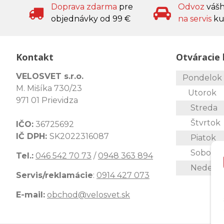
Doprava zdarma
pre
Odvoz
váš
objednávky od 99 €
na servis
ku
Kontakt
Otváracie 
VELOSVET s.r.o.
Pondelo
M. Mišíka 730/23
Utorok
971 01 Prievidza
Streda
Štvrtok
IČO:
36725692
IČ DPH:
SK2022316087
Piatok
Sobota
Tel.:
046 542 70 73
/
0948 363 894
Nedeľa
Servis/reklamácie
:
0914 427 073
E-mail:
obchod@velosvet.sk