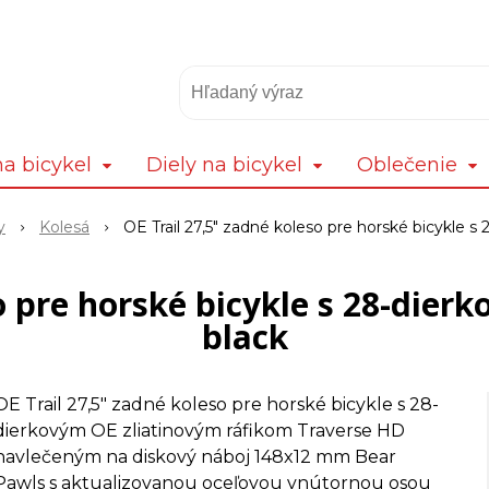
a bicykel
Diely na bicykel
Oblečenie
y
Kolesá
OE Trail 27,5" zadné koleso pre horské bicykle s
o pre horské bicykle s 28-dier
black
OE Trail 27,5" zadné koleso pre horské bicykle s 28-
dierkovým OE zliatinovým ráfikom Traverse HD
navlečeným na diskový náboj 148x12 mm Bear
Pawls s aktualizovanou oceľovou vnútornou osou