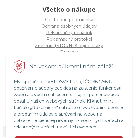
Všetko o nákupe
Obchodné podmienky
Ochrana osobných údajov
Reklamačný poriadok
Reklamačný protokol
Zrušenie (STORNO) objednávky
Doprava
Možnosti platby
Štatút súťaže "Vianoce 2025"
Na vašom súkromí nám záleží
My, spoločnosť VELOSVET s.r.o, IČO 36725692,
Servis a služby
používame súbory cookies na zaistenie funkčnosti
Servis bicyklov a elektrobicyklov
webu a s vaším súhlasom o. i. aj na personalizáciu
Retül Bike Fit
obsahu našich webových stránok. Kliknutím na
Instagram Velosvet
tlačidlo „Rozumiem“ súhlasíte s využívaním cookies
Facebook Velosvet
a predaním údajov o správaní na webe na
zobrazenie cielenej reklamy na sociálnych sieťach a
reklamných sieťach na ďalších weboch.
© 2026 Velosvet •
NextShop
&
e-shop Pohoda Connector
by
NextCom s.r.o.