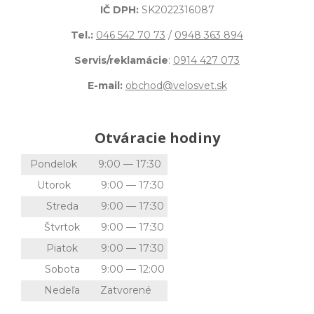
IČ DPH:
SK2022316087
Tel.:
046 542 70 73
/
0948 363 894
Servis/reklamácie
:
0914 427 073
E-mail:
obchod@velosvet.sk
Otváracie hodiny
Pondelok
9:00 — 17:30
Utorok
9:00 — 17:30
Streda
9:00 — 17:30
Štvrtok
9:00 — 17:30
Piatok
9:00 — 17:30
Sobota
9:00 — 12:00
Nedeľa
Zatvorené