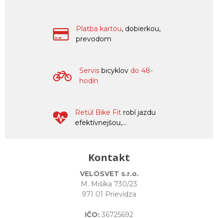
Platba kartou
, dobierkou,
prevodom
Servis
bicyklov
do 48-
hodín
Retül Bike Fit
robí jazdu
efektívnejšou,...
Kontakt
VELOSVET s.r.o.
M. Mišíka 730/23
971 01 Prievidza
IČO:
36725692