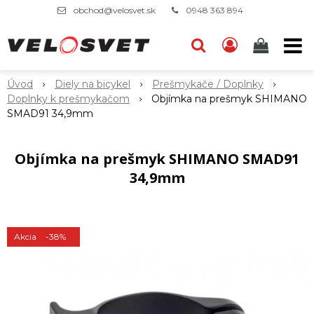
obchod@velosvet.sk
0948 363 894
Úvod
Diely na bicykel
Prešmykače / Doplnky
Doplnky k prešmykačom
Objímka na prešmyk SHIMANO
SMAD91 34,9mm
Objímka na prešmyk SHIMANO SMAD91
34,9mm
Akcia
-38%