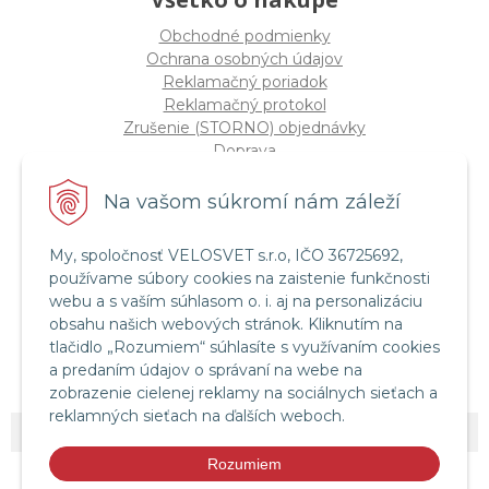
Obchodné podmienky
Ochrana osobných údajov
Reklamačný poriadok
Reklamačný protokol
Zrušenie (STORNO) objednávky
Doprava
Možnosti platby
Štatút súťaže "Vianoce 2025"
Na vašom súkromí nám záleží
My, spoločnosť VELOSVET s.r.o, IČO 36725692,
Servis a služby
používame súbory cookies na zaistenie funkčnosti
Servis bicyklov a elektrobicyklov
webu a s vaším súhlasom o. i. aj na personalizáciu
Retül Bike Fit
obsahu našich webových stránok. Kliknutím na
Instagram Velosvet
tlačidlo „Rozumiem“ súhlasíte s využívaním cookies
Facebook Velosvet
a predaním údajov o správaní na webe na
zobrazenie cielenej reklamy na sociálnych sieťach a
reklamných sieťach na ďalších weboch.
© 2026 Velosvet •
NextShop
&
e-shop Pohoda Connector
by
NextCom s.r.o.
Rozumiem