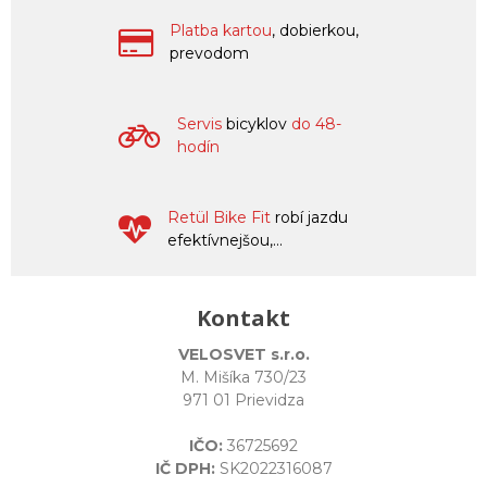
Platba kartou
, dobierkou,
prevodom
Servis
bicyklov
do 48-
hodín
Retül Bike Fit
robí jazdu
efektívnejšou,...
Kontakt
VELOSVET s.r.o.
M. Mišíka 730/23
971 01 Prievidza
IČO:
36725692
IČ DPH:
SK2022316087