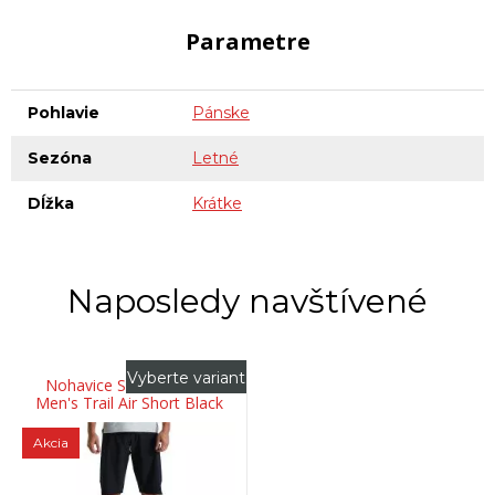
Parametre
Pohlavie
Pánske
Sezóna
Letné
Dĺžka
Krátke
Naposledy navštívené
Vyberte variant
Nohavice SPECIALIZED
Men's Trail Air Short Black
Akcia