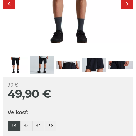
90 €
49,90
€
Veľkosť:
38
32
34
36