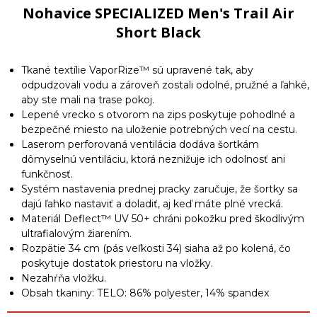
Nohavice SPECIALIZED Men's Trail Air
Short Black
Tkané textílie VaporRize™ sú upravené tak, aby
odpudzovali vodu a zároveň zostali odolné, pružné a ľahké,
aby ste mali na trase pokoj.
Lepené vrecko s otvorom na zips poskytuje pohodlné a
bezpečné miesto na uloženie potrebných vecí na cestu.
Laserom perforovaná ventilácia dodáva šortkám
dômyselnú ventiláciu, ktorá neznižuje ich odolnosť ani
funkčnosť.
Systém nastavenia prednej pracky zaručuje, že šortky sa
dajú ľahko nastaviť a doladiť, aj keď máte plné vrecká.
Materiál Deflect™ UV 50+ chráni pokožku pred škodlivým
ultrafialovým žiarením.
Rozpätie 34 cm (pás veľkosti 34) siaha až po kolená, čo
poskytuje dostatok priestoru na vložky.
Nezahŕňa vložku.
Obsah tkaniny: TELO: 86% polyester, 14% spandex