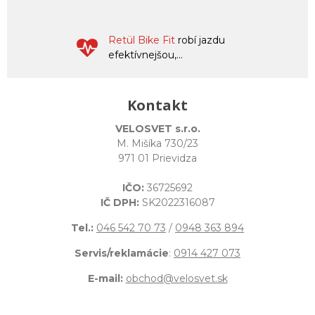
Retül Bike Fit
robí jazdu
efektívnejšou,...
Kontakt
VELOSVET s.r.o.
M. Mišíka 730/23
971 01 Prievidza
IČO:
36725692
IČ DPH:
SK2022316087
Tel.:
046 542 70 73
/
0948 363 894
Servis/reklamácie
:
0914 427 073
E-mail:
obchod@velosvet.sk