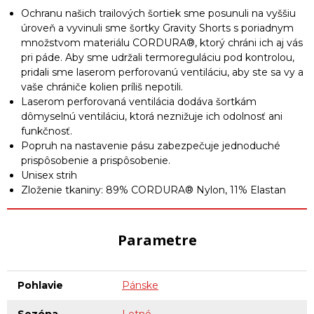
Ochranu našich trailových šortiek sme posunuli na vyššiu
úroveň a vyvinuli sme šortky Gravity Shorts s poriadnym
množstvom materiálu CORDURA®, ktorý chráni ich aj vás
pri páde. Aby sme udržali termoreguláciu pod kontrolou,
pridali sme laserom perforovanú ventiláciu, aby ste sa vy a
vaše chrániče kolien príliš nepotili.
Laserom perforovaná ventilácia dodáva šortkám
dômyselnú ventiláciu, ktorá neznižuje ich odolnosť ani
funkčnosť.
Popruh na nastavenie pásu zabezpečuje jednoduché
prispôsobenie a prispôsobenie.
Unisex strih
Zloženie tkaniny: 89% CORDURA® Nylon, 11% Elastan
Parametre
Pohlavie
Pánske
Sezóna
Letné