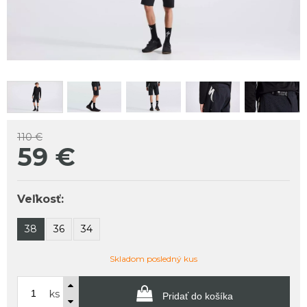
110 €
59
€
Veľkosť:
38
36
34
Skladom posledný kus
ks
Pridať do košíka