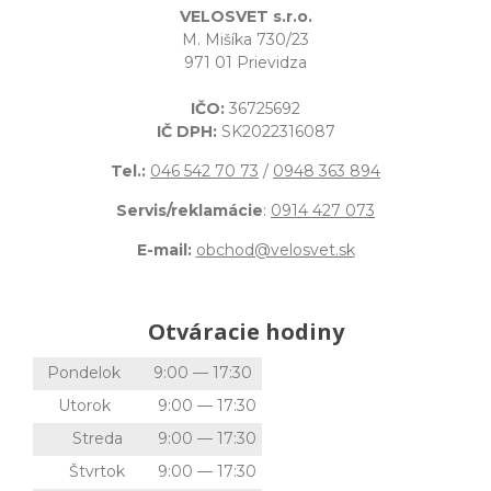
VELOSVET s.r.o.
M. Mišíka 730/23
971 01 Prievidza
IČO:
36725692
IČ DPH:
SK2022316087
Tel.:
046 542 70 73
/
0948 363 894
Servis/reklamácie
:
0914 427 073
E-mail:
obchod@velosvet.sk
Otváracie hodiny
Pondelok
9:00 — 17:30
Utorok
9:00 — 17:30
Streda
9:00 — 17:30
Štvrtok
9:00 — 17:30