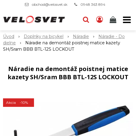
obchod@velosvet.sk
0948 363 894
Úvod
Doplnky na bicykel
Náradie
Náradie - Do
dielne
Náradie na demontáž poistnej matice kazety
SH/Sram BBB BTL-12S LOCKOUT
Náradie na demontáž poistnej matice
kazety SH/Sram BBB BTL-12S LOCKOUT
Akcia
-10%