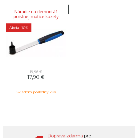
Náradie na demontáž
poistnej matice kazety
SH/Sram BBB BTL-12S
LOCKOUT
Akcia
-10%
19,95 €
17,90 €
Skladom posledný kus
Doprava zdarma
pre