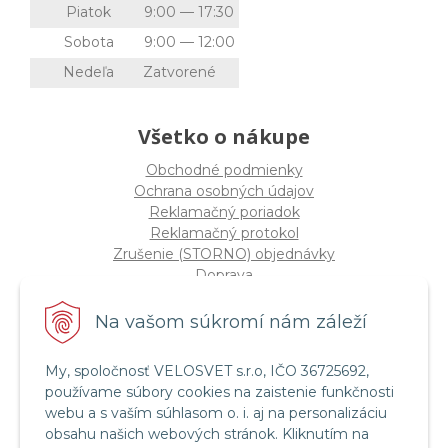
Piatok
9:00 — 17:30
Sobota
9:00 — 12:00
Nedeľa
Zatvorené
Všetko o nákupe
Obchodné podmienky
Ochrana osobných údajov
Reklamačný poriadok
Reklamačný protokol
Zrušenie (STORNO) objednávky
Doprava
Možnosti platby
Štatút súťaže "Vianoce 2025"
Na vašom súkromí nám záleží
My, spoločnosť VELOSVET s.r.o, IČO 36725692,
Servis a služby
používame súbory cookies na zaistenie funkčnosti
Servis bicyklov a elektrobicyklov
webu a s vaším súhlasom o. i. aj na personalizáciu
Retül Bike Fit
obsahu našich webových stránok. Kliknutím na