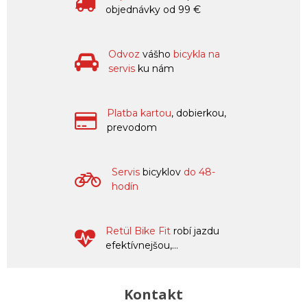
objednávky od 99 €
Odvoz
vášho
bicykla na
servis
ku nám
Platba kartou
, dobierkou,
prevodom
Servis
bicyklov
do 48-
hodín
Retül Bike Fit
robí jazdu
efektívnejšou,...
Kontakt