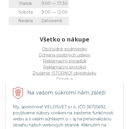
Piatok
9:00 — 17:30
Sobota
9:00 — 12:00
Nedeľa
Zatvorené
Všetko o nákupe
Obchodné podmienky
Ochrana osobných údajov
Reklamačný poriadok
Reklamačný protokol
Zrušenie (STORNO) objednávky
Doprava
Možnosti platby
Štatút súťaže "Vianoce 2025"
Na vašom súkromí nám záleží
My, spoločnosť VELOSVET s.r.o, IČO 36725692,
Servis a služby
používame súbory cookies na zaistenie funkčnosti
Servis bicyklov a elektrobicyklov
webu a s vaším súhlasom o. i. aj na personalizáciu
Retül Bike Fit
obsahu našich webových stránok. Kliknutím na