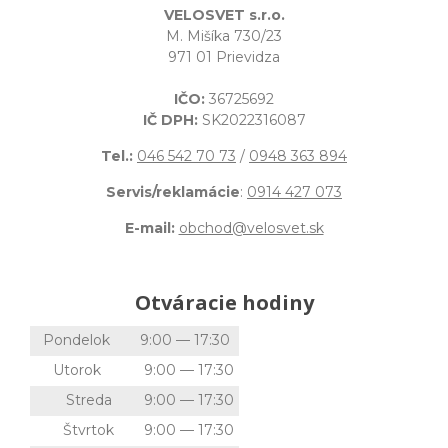
VELOSVET s.r.o.
M. Mišíka 730/23
971 01 Prievidza
IČO:
36725692
IČ DPH:
SK2022316087
Tel.:
046 542 70 73
/
0948 363 894
Servis/reklamácie
:
0914 427 073
E-mail:
obchod@velosvet.sk
Otváracie hodiny
Pondelok
9:00 — 17:30
Utorok
9:00 — 17:30
Streda
9:00 — 17:30
Štvrtok
9:00 — 17:30