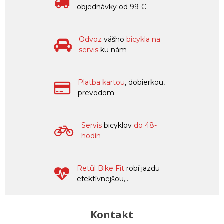
objednávky od 99 €
Odvoz
vášho
bicykla na
servis
ku nám
Platba kartou
, dobierkou,
prevodom
Servis
bicyklov
do 48-
hodín
Retül Bike Fit
robí jazdu
efektívnejšou,...
Kontakt