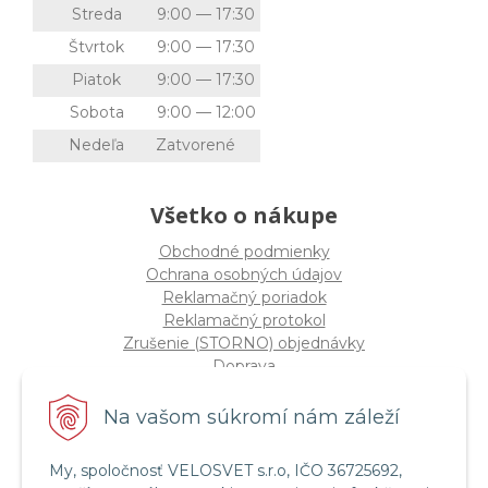
Streda
9:00 — 17:30
Štvrtok
9:00 — 17:30
Piatok
9:00 — 17:30
Sobota
9:00 — 12:00
Nedeľa
Zatvorené
Všetko o nákupe
Obchodné podmienky
Ochrana osobných údajov
Reklamačný poriadok
Reklamačný protokol
Zrušenie (STORNO) objednávky
Doprava
Možnosti platby
Štatút súťaže "Vianoce 2025"
Na vašom súkromí nám záleží
My, spoločnosť VELOSVET s.r.o, IČO 36725692,
Servis a služby