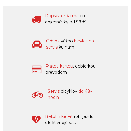
Doprava zdarma
pre
objednávky od 99 €
Odvoz
vášho
bicykla na
servis
ku nám
Platba kartou
, dobierkou,
prevodom
Servis
bicyklov
do 48-
hodín
Retül Bike Fit
robí jazdu
efektívnejšou,...