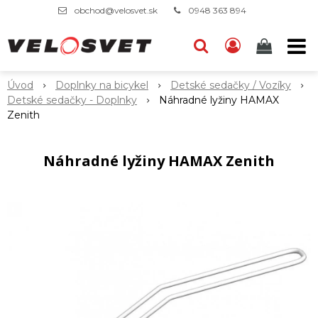
obchod@velosvet.sk
0948 363 894
Úvod
Doplnky na bicykel
Detské sedačky / Vozíky
Detské sedačky - Doplnky
Náhradné lyžiny HAMAX
Zenith
Náhradné lyžiny HAMAX Zenith