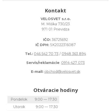
Kontakt
VELOSVET s.r.o.
M. Mišíka 730/23
971 01 Prievidza
IČO:
36725692
IČ DPH:
SK2022316087
Tel.:
046 542 70 73
/
0948 363 894
Servis/reklamácie
:
0914 427 073
E-mail:
obchod@velosvet.sk
Otváracie hodiny
Pondelok
9:00 — 17:30
Utorok
9:00 — 17:30