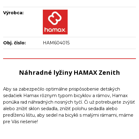
Výrobca:
Obj. čislo:
HAM604015
Náhradné lyžiny HAMAX Zenith
Aby sa zabezpečilo optimálne prispôsobenie detských
sedačiek Hamax rôznym typom bicyklov a rámov, Hamax
ponúka rad náhradných nosných tyčí. Či už potrebujete zvýšiť
alebo znížiť sklon sedadla, znížiť polohu sedadla alebo
predĺženú lištu, aby sedel na bicykli s malými rámami, máme
pre Vás riešenie!