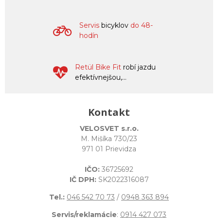
Servis
bicyklov
do 48-
hodín
Retül Bike Fit
robí jazdu
efektívnejšou,...
Kontakt
VELOSVET s.r.o.
M. Mišíka 730/23
971 01 Prievidza
IČO:
36725692
IČ DPH:
SK2022316087
Tel.:
046 542 70 73
/
0948 363 894
Servis/reklamácie
:
0914 427 073