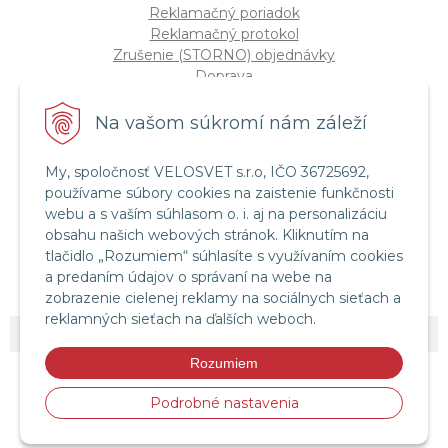
Reklamačný poriadok
Reklamačný protokol
Zrušenie (STORNO) objednávky
Doprava
Možnosti platby
Štatút súťaže "Vianoce 2025"
Na vašom súkromí nám záleží
My, spoločnosť VELOSVET s.r.o, IČO 36725692,
Servis a služby
používame súbory cookies na zaistenie funkčnosti
Servis bicyklov a elektrobicyklov
webu a s vaším súhlasom o. i. aj na personalizáciu
Retül Bike Fit
obsahu našich webových stránok. Kliknutím na
Instagram Velosvet
tlačidlo „Rozumiem“ súhlasíte s využívaním cookies
Facebook Velosvet
a predaním údajov o správaní na webe na
zobrazenie cielenej reklamy na sociálnych sieťach a
reklamných sieťach na ďalších weboch.
© 2026 Velosvet •
NextShop
&
e-shop Pohoda Connector
by
NextCom s.r.o.
Rozumiem
Podrobné nastavenia