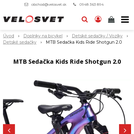
obchod@velosvet.sk
0948 363 894
Úvod
Doplnky na bicykel
Detské sedačky / Vozíky
Detské sedačky
MTB Sedačka Kids Ride Shotgun 2.0
MTB Sedačka Kids Ride Shotgun 2.0