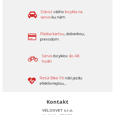
Odvoz
vášho
bicykla na
servis
ku nám
Platba kartou
, dobierkou,
prevodom
Servis
bicyklov
do 48-
hodín
Retül Bike Fit
robí jazdu
efektívnejšou,...
Kontakt
VELOSVET s.r.o.