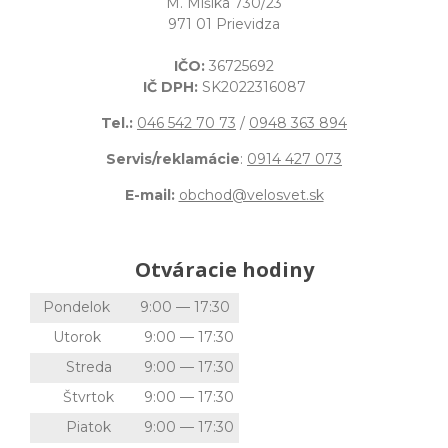
M. Mišíka 730/23
971 01 Prievidza
IČO:
36725692
IČ DPH:
SK2022316087
Tel.:
046 542 70 73
/
0948 363 894
Servis/reklamácie
:
0914 427 073
E-mail:
obchod@velosvet.sk
Otváracie hodiny
Pondelok
9:00 — 17:30
Utorok
9:00 — 17:30
Streda
9:00 — 17:30
Štvrtok
9:00 — 17:30
Piatok
9:00 — 17:30