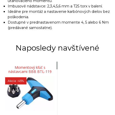
uťahovacieho momentu.
Imbusové nádstavce: 2,3,4,5,6 mm a T25 torx v balení.
Ideálne pre montáž a nastavenie karbónových dielov bez
poškodenia.
Dostupné v prednastavenom momente 4, 5 alebo 6 Nm
(predávané samostatne).
Naposledy navštívené
Momentový kľúč s
nástavcami BBB BTL-119
TORQUEFIX - 4Nm
Akcia
-45%