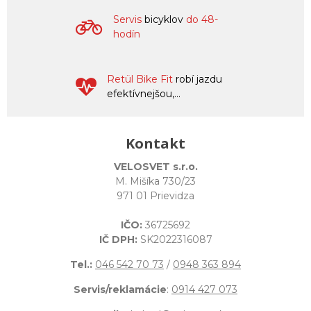
Servis
bicyklov
do 48-
hodín
Retül Bike Fit
robí jazdu
efektívnejšou,...
Kontakt
VELOSVET s.r.o.
M. Mišíka 730/23
971 01 Prievidza
IČO:
36725692
IČ DPH:
SK2022316087
Tel.:
046 542 70 73
/
0948 363 894
Servis/reklamácie
:
0914 427 073