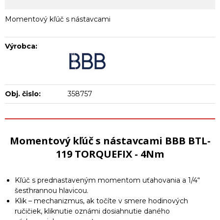
Momentový kľúč s nástavcami
Výrobca:
Obj. čislo:
358757
Momentový kľúč s nástavcami BBB BTL-
119 TORQUEFIX - 4Nm
Kľúč s prednastaveným momentom uťahovania a 1/4“
šesťhrannou hlavicou.
Klik – mechanizmus, ak točíte v smere hodinových
ručičiek, kliknutie oznámi dosiahnutie daného