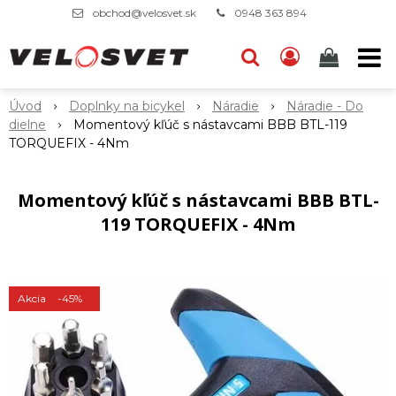
obchod@velosvet.sk
0948 363 894
Úvod
Doplnky na bicykel
Náradie
Náradie - Do
dielne
Momentový kľúč s nástavcami BBB BTL-119
TORQUEFIX - 4Nm
Momentový kľúč s nástavcami BBB BTL-
119 TORQUEFIX - 4Nm
Akcia
-45%