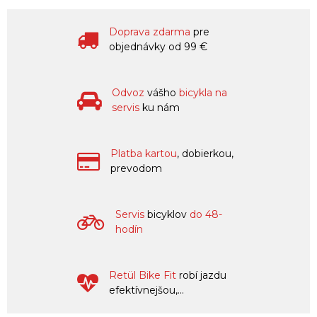
Doprava zdarma
pre
objednávky od 99 €
Odvoz
vášho
bicykla na
servis
ku nám
Platba kartou
, dobierkou,
prevodom
Servis
bicyklov
do 48-
hodín
Retül Bike Fit
robí jazdu
efektívnejšou,...