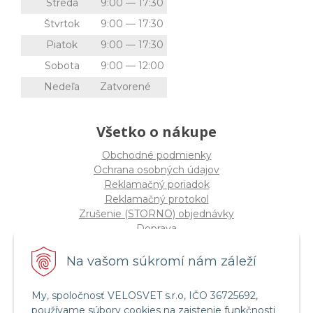
Streda
9:00 — 17:30
Štvrtok
9:00 — 17:30
Piatok
9:00 — 17:30
Sobota
9:00 — 12:00
Nedeľa
Zatvorené
Všetko o nákupe
Obchodné podmienky
Ochrana osobných údajov
Reklamačný poriadok
Reklamačný protokol
Zrušenie (STORNO) objednávky
Doprava
Možnosti platby
Štatút súťaže "Vianoce 2025"
Na vašom súkromí nám záleží
My, spoločnosť VELOSVET s.r.o, IČO 36725692,
Servis a služby
používame súbory cookies na zaistenie funkčnosti