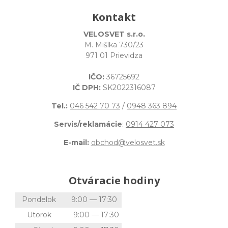
Kontakt
VELOSVET s.r.o.
M. Mišíka 730/23
971 01 Prievidza
IČO:
36725692
IČ DPH:
SK2022316087
Tel.:
046 542 70 73
/
0948 363 894
Servis/reklamácie
:
0914 427 073
E-mail:
obchod@velosvet.sk
Otváracie hodiny
Pondelok
9:00 — 17:30
Utorok
9:00 — 17:30