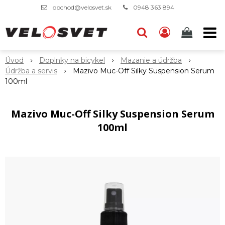
obchod@velosvet.sk
0948 363 894
Úvod
Doplnky na bicykel
Mazanie a údržba
Údržba a servis
Mazivo Muc-Off Silky Suspension Serum
100ml
Mazivo Muc-Off Silky Suspension Serum
100ml