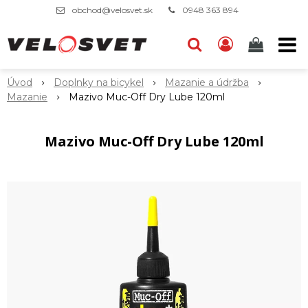
obchod@velosvet.sk
0948 363 894
Úvod
Doplnky na bicykel
Mazanie a údržba
Mazanie
Mazivo Muc-Off Dry Lube 120ml
Mazivo Muc-Off Dry Lube 120ml