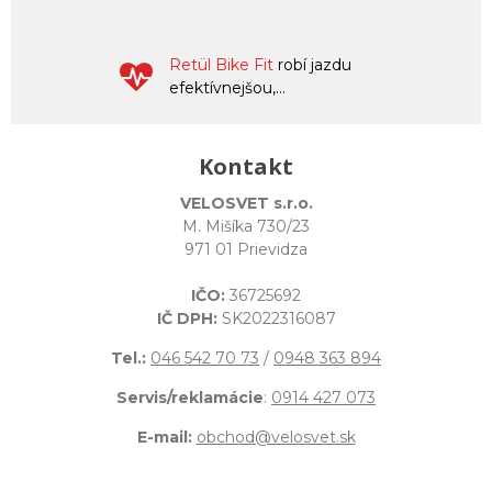
Retül Bike Fit
robí jazdu
efektívnejšou,...
Kontakt
VELOSVET s.r.o.
M. Mišíka 730/23
971 01 Prievidza
IČO:
36725692
IČ DPH:
SK2022316087
Tel.:
046 542 70 73
/
0948 363 894
Servis/reklamácie
:
0914 427 073
E-mail:
obchod@velosvet.sk