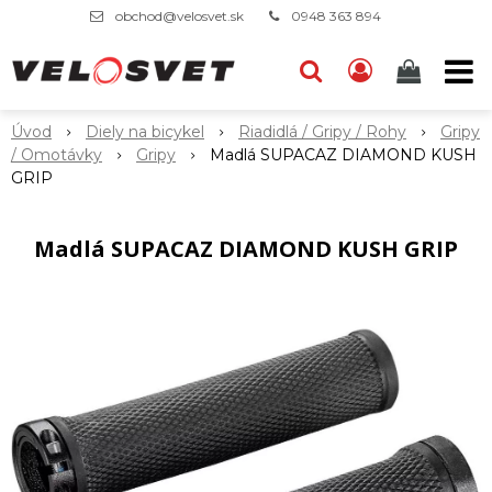
obchod@velosvet.sk
0948 363 894
Úvod
Diely na bicykel
Riadidlá / Gripy / Rohy
Gripy
/ Omotávky
Gripy
Madlá SUPACAZ DIAMOND KUSH
GRIP
Madlá SUPACAZ DIAMOND KUSH GRIP