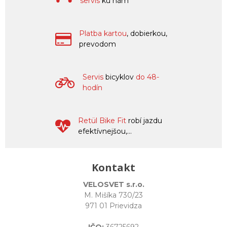
servis
ku nám
Platba kartou
, dobierkou,
prevodom
Servis
bicyklov
do 48-
hodín
Retül Bike Fit
robí jazdu
efektívnejšou,...
Kontakt
VELOSVET s.r.o.
M. Mišíka 730/23
971 01 Prievidza