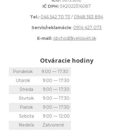
IČO:
36725692
IČ DPH:
SK2022316087
Tel.:
046 542 70 73
/
0948 363 894
Servis/reklamácie
:
0914 427 073
E-mail:
obchod@velosvet.sk
Otváracie hodiny
Pondelok
9:00 — 17:30
Utorok
9:00 — 17:30
Streda
9:00 — 17:30
Štvrtok
9:00 — 17:30
Piatok
9:00 — 17:30
Sobota
9:00 — 12:00
Nedeľa
Zatvorené