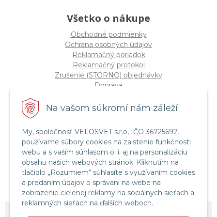
Všetko o nákupe
Obchodné podmienky
Ochrana osobných údajov
Reklamačný poriadok
Reklamačný protokol
Zrušenie (STORNO) objednávky
Doprava
Možnosti platby
Štatút súťaže "Vianoce 2025"
Na vašom súkromí nám záleží
My, spoločnosť VELOSVET s.r.o, IČO 36725692,
Servis a služby
používame súbory cookies na zaistenie funkčnosti
Servis bicyklov a elektrobicyklov
webu a s vaším súhlasom o. i. aj na personalizáciu
Retül Bike Fit
obsahu našich webových stránok. Kliknutím na
Instagram Velosvet
tlačidlo „Rozumiem“ súhlasíte s využívaním cookies
Facebook Velosvet
a predaním údajov o správaní na webe na
zobrazenie cielenej reklamy na sociálnych sieťach a
reklamných sieťach na ďalších weboch.
© 2026 Velosvet •
NextShop
&
e-shop Pohoda Connector
by
NextCom s.r.o.