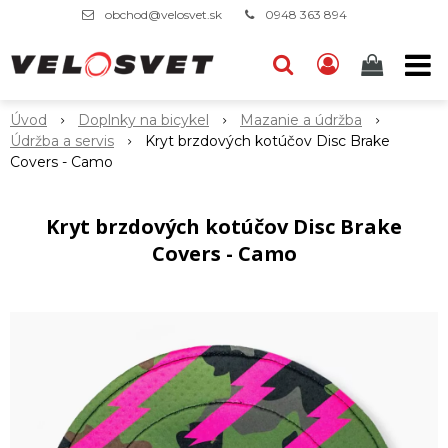
obchod@velosvet.sk
0948 363 894
Úvod
Doplnky na bicykel
Mazanie a údržba
Údržba a servis
Kryt brzdových kotúčov Disc Brake
Covers - Camo
Kryt brzdových kotúčov Disc Brake
Covers - Camo