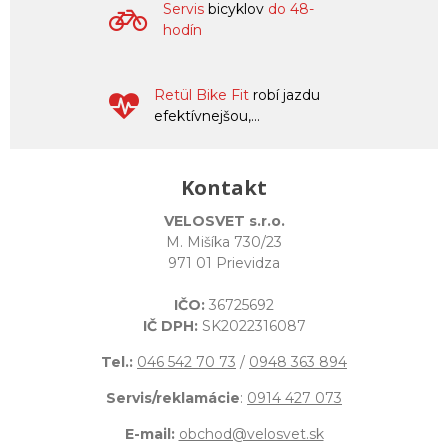
Servis
bicyklov
do 48-
hodín
Retül Bike Fit
robí jazdu
efektívnejšou,...
Kontakt
VELOSVET s.r.o.
M. Mišíka 730/23
971 01 Prievidza
IČO:
36725692
IČ DPH:
SK2022316087
Tel.:
046 542 70 73
/
0948 363 894
Servis/reklamácie
:
0914 427 073
E-mail:
obchod@velosvet.sk