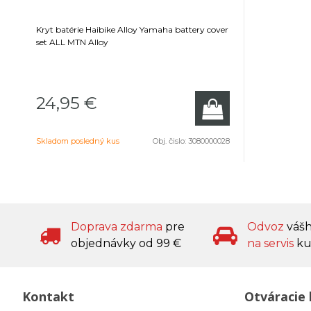
Kryt batérie Haibike Alloy Yamaha battery cover
set ALL MTN Alloy
24,95 €
Skladom posledný kus
Obj. čislo:
3080000028
Doprava zdarma
pre
Odvoz
váš
objednávky od 99 €
na servis
ku
Kontakt
Otváracie 