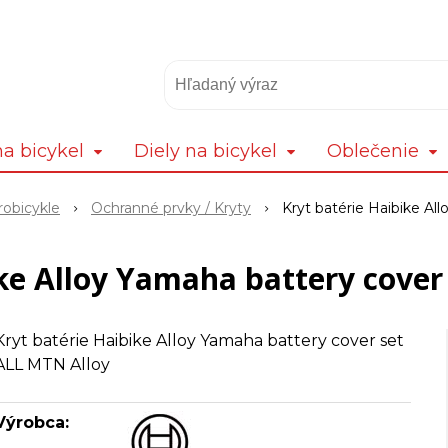
a bicykel
Diely na bicykel
Oblečenie
robicykle
Ochranné prvky / Kryty
Kryt batérie Haibike Al
ike Alloy Yamaha battery cover
Kryt batérie Haibike Alloy Yamaha battery cover set
ALL MTN Alloy
Výrobca: