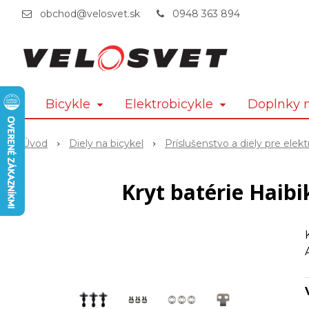
obchod@velosvet.sk
0948 363 894
Bicykle
Elektrobicykle
Doplnky n
Úvod
Diely na bicykel
Príslušenstvo a diely pre elekt
Kryt batérie Haib