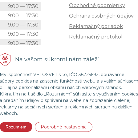
Obchodné podmienky
k
9:00 — 17:30
9:00 — 17:30
Ochrana osobných údajov
9:00 — 17:30
Reklamačný poriadok
9:00 — 17:30
Reklamačný protokol
9:00 — 17:30
Zrušenie (STORNO) objedn
9:00 — 12:00
Doprava
Na vašom súkromí nám záleží
Zatvorené
Možnosti platby
My, spoločnosť VELOSVET s.r.o, IČO 36725692, používame
Štatút súťaže "Vianoce 2025
súbory cookies na zaistenie funkčnosti webu a s vaším súhlaso
o. i. aj na personalizáciu obsahu našich webových stránok.
Kliknutím na tlačidlo „Rozumiem“ súhlasíte s využívaním cookies
a predaním údajov o správaní na webe na zobrazenie cielenej
© 2026 Velosvet •
NextShop
&
e-shop Pohoda Connector
by
NextCom s.r.o.
reklamy na sociálnych sieťach a reklamných sieťach na ďalších
weboch.
Podrobné nastavenia
Rozumiem