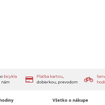
ho
bicykla
Platba kartou
,
Serv
 nám
dobierkou, prevodom
hod
hodiny
Všetko o nákupe