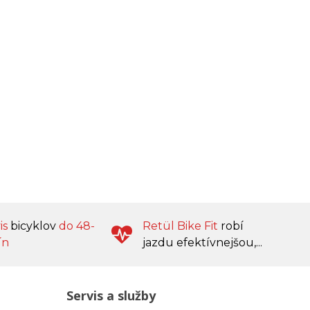
is
bicyklov
do 48-
Retül Bike Fit
robí
ín
jazdu efektívnejšou,...
Servis a služby