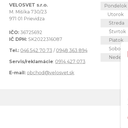
VELOSVET s.r.o.
Pondelo
M. Mišíka 730/23
Utorok
971 01 Prievidza
Streda
Štvrtok
IČO:
36725692
IČ DPH:
SK2022316087
Piatok
Sobota
Tel.:
046 542 70 73
/
0948 363 894
Nedeľa
Servis/reklamácie
:
0914 427 073
E-mail:
obchod@velosvet.sk