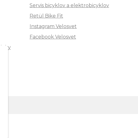
Servis bicyklov a elektrobicyklov
Retül Bike Fit
Instagram Velosvet
Facebook Velosvet
ávky
"
m