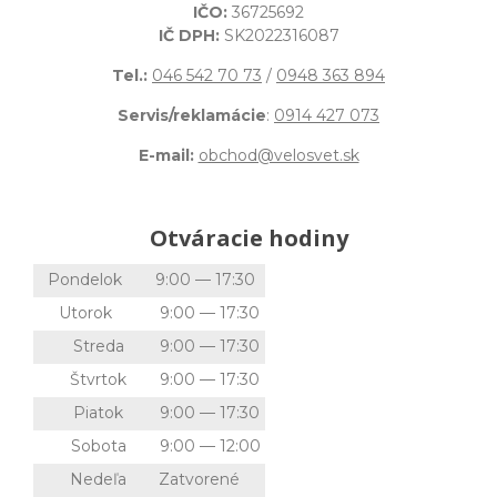
IČO:
36725692
IČ DPH:
SK2022316087
Tel.:
046 542 70 73
/
0948 363 894
Servis/reklamácie
:
0914 427 073
E-mail:
obchod@velosvet.sk
Otváracie hodiny
Pondelok
9:00 — 17:30
Utorok
9:00 — 17:30
Streda
9:00 — 17:30
Štvrtok
9:00 — 17:30
Piatok
9:00 — 17:30
Sobota
9:00 — 12:00
Nedeľa
Zatvorené