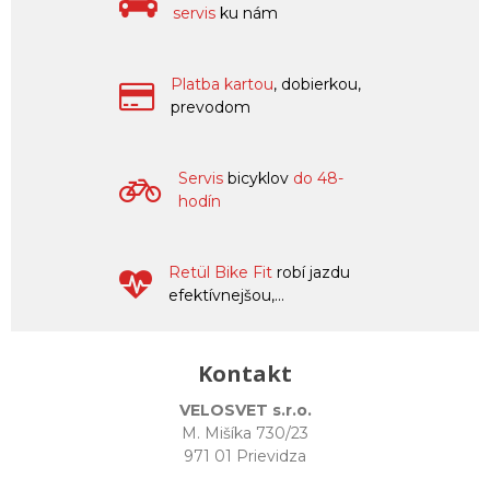
servis
ku nám
Platba kartou
, dobierkou,
prevodom
Servis
bicyklov
do 48-
hodín
Retül Bike Fit
robí jazdu
efektívnejšou,...
Kontakt
VELOSVET s.r.o.
M. Mišíka 730/23
971 01 Prievidza