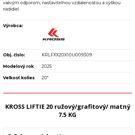
valivým odporom, nastaviteľnou vzdialenosťou a výškou
riadidiel.
Výrobca:
Obj. čislo:
KRLFXX20X10U009309
Modelový rok
2025
Veľkosť kolies
20"
KROSS LIFTIE 20 ružový/grafitový/ matný
7.5 KG