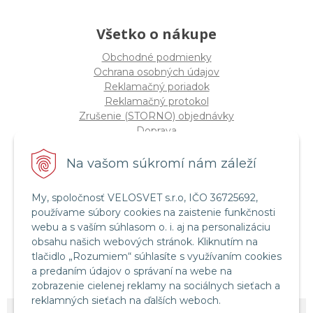
Všetko o nákupe
Obchodné podmienky
Ochrana osobných údajov
Reklamačný poriadok
Reklamačný protokol
Zrušenie (STORNO) objednávky
Doprava
Možnosti platby
Štatút súťaže "Vianoce 2025"
Na vašom súkromí nám záleží
My, spoločnosť VELOSVET s.r.o, IČO 36725692,
Servis a služby
používame súbory cookies na zaistenie funkčnosti
Servis bicyklov a elektrobicyklov
webu a s vaším súhlasom o. i. aj na personalizáciu
Retül Bike Fit
obsahu našich webových stránok. Kliknutím na
Instagram Velosvet
tlačidlo „Rozumiem“ súhlasíte s využívaním cookies
Facebook Velosvet
a predaním údajov o správaní na webe na
zobrazenie cielenej reklamy na sociálnych sieťach a
reklamných sieťach na ďalších weboch.
© 2026 Velosvet •
NextShop
&
e-shop Pohoda Connector
by
NextCom s.r.o.