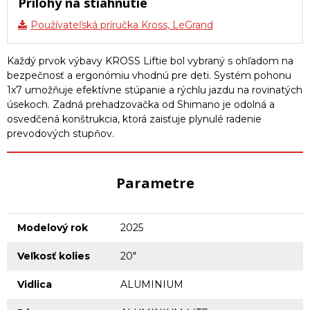
Prílohy na stiahnutie
Používateľská príručka Kross, LeGrand
Každý prvok výbavy KROSS Liftie bol vybraný s ohľadom na
bezpečnosť a ergonómiu vhodnú pre deti. Systém pohonu
1x7 umožňuje efektívne stúpanie a rýchlu jazdu na rovinatých
úsekoch. Zadná prehadzovačka od Shimano je odolná a
osvedčená konštrukcia, ktorá zaisťuje plynulé radenie
prevodových stupňov.
Parametre
Modelový rok
2025
Veľkosť kolies
20"
Vidlica
ALUMINIUM