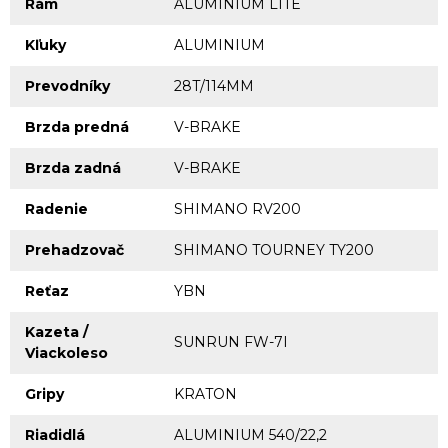
Rám
ALUMINIUM LITE
Kľuky
ALUMINIUM
Prevodníky
28T/114MM
Brzda predná
V-BRAKE
Brzda zadná
V-BRAKE
Radenie
SHIMANO RV200
Prehadzovač
SHIMANO TOURNEY TY200
Reťaz
YBN
Kazeta /
SUNRUN FW-7I
Viackoleso
Gripy
KRATON
Riadidlá
ALUMINIUM 540/22,2