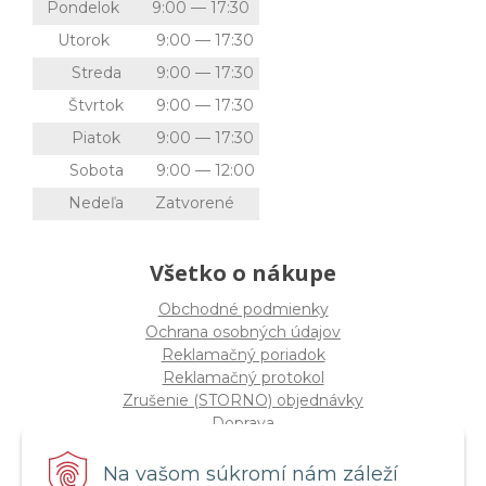
Pondelok
9:00 — 17:30
Utorok
9:00 — 17:30
Streda
9:00 — 17:30
Štvrtok
9:00 — 17:30
Piatok
9:00 — 17:30
Sobota
9:00 — 12:00
Nedeľa
Zatvorené
Všetko o nákupe
Obchodné podmienky
Ochrana osobných údajov
Reklamačný poriadok
Reklamačný protokol
Zrušenie (STORNO) objednávky
Doprava
Možnosti platby
Štatút súťaže "Vianoce 2025"
Na vašom súkromí nám záleží