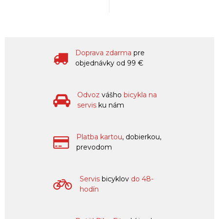
Doprava zdarma
pre
objednávky od 99 €
Odvoz
vášho
bicykla na
servis
ku nám
Platba kartou
, dobierkou,
prevodom
Servis
bicyklov
do 48-
hodín