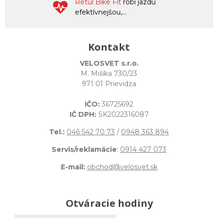
Retül Bike Fit
robí jazdu
efektívnejšou,...
Kontakt
VELOSVET s.r.o.
M. Mišíka 730/23
971 01 Prievidza
IČO:
36725692
IČ DPH:
SK2022316087
Tel.:
046 542 70 73
/
0948 363 894
Servis/reklamácie
:
0914 427 073
E-mail:
obchod@velosvet.sk
Otváracie hodiny