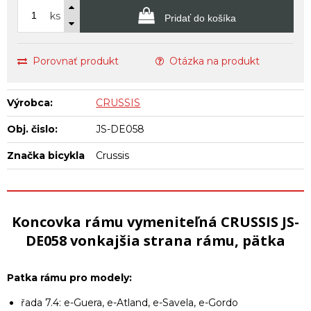
ks
Pridať do košíka
Porovnať produkt
Otázka na produkt
Výrobca:
CRUSSIS
Obj. čislo:
JS-DE058
Značka bicykla
Crussis
Koncovka rámu vymeniteľná CRUSSIS JS-
DE058 vonkajšia strana rámu, pätka
Patka rámu pro modely:
řada 7.4: e-Guera, e-Atland, e-Savela, e-Gordo