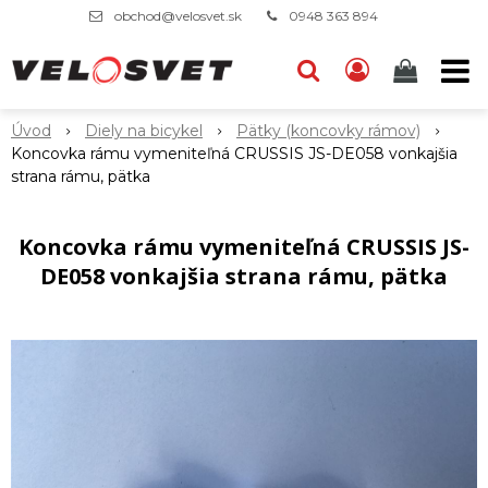
obchod@velosvet.sk
0948 363 894
Úvod
Diely na bicykel
Pätky (koncovky rámov)
Koncovka rámu vymeniteľná CRUSSIS JS-DE058 vonkajšia
strana rámu, pätka
Koncovka rámu vymeniteľná CRUSSIS JS-
DE058 vonkajšia strana rámu, pätka