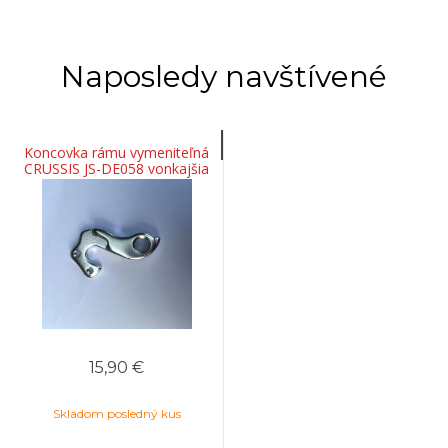
Naposledy navštívené
Koncovka rámu vymeniteľná
CRUSSIS JS-DE058 vonkajšia
strana rámu, pätka
15,90 €
Skladom posledný kus