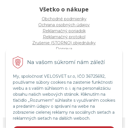
Všetko o nákupe
Obchodné podmienky
Ochrana osobných údajov
Reklamačný poriadok
Reklamačný protokol
Zrušenie (STORNO) objednávky
Doprava
Možnosti platby
Štatút súťaže "Vianoce 2025"
Na vašom súkromí nám záleží
My, spoločnosť VELOSVET s.r.o, IČO 36725692,
Servis a služby
používame súbory cookies na zaistenie funkčnosti
Servis bicyklov a elektrobicyklov
webu a s vaším súhlasom o. i. aj na personalizáciu
Retül Bike Fit
obsahu našich webových stránok. Kliknutím na
Instagram Velosvet
tlačidlo „Rozumiem“ súhlasíte s využívaním cookies
Facebook Velosvet
a predaním údajov o správaní na webe na
zobrazenie cielenej reklamy na sociálnych sieťach a
reklamných sieťach na ďalších weboch.
© 2026 Velosvet •
NextShop
&
e-shop Pohoda Connector
by
NextCom s.r.o.