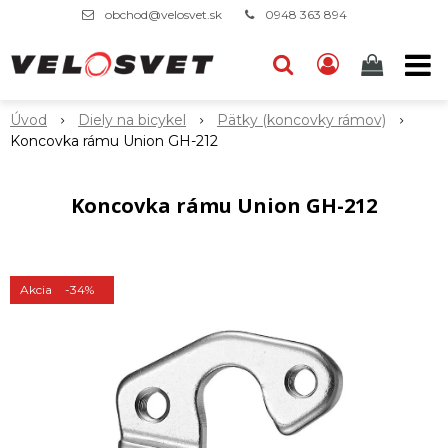
obchod@velosvet.sk
0948 363 894
Úvod
Diely na bicykel
Pätky (koncovky rámov)
Koncovka rámu Union GH-212
Koncovka rámu Union GH-212
Akcia
-34%