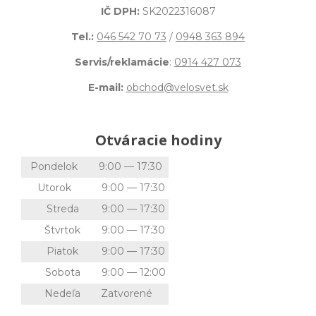
IČ DPH:
SK2022316087
Tel.:
046 542 70 73
/
0948 363 894
Servis/reklamácie
:
0914 427 073
E-mail:
obchod@velosvet.sk
Otváracie hodiny
Pondelok
9:00 — 17:30
Utorok
9:00 — 17:30
Streda
9:00 — 17:30
Štvrtok
9:00 — 17:30
Piatok
9:00 — 17:30
Sobota
9:00 — 12:00
Nedeľa
Zatvorené