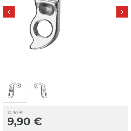
14,90 €
9,90
€