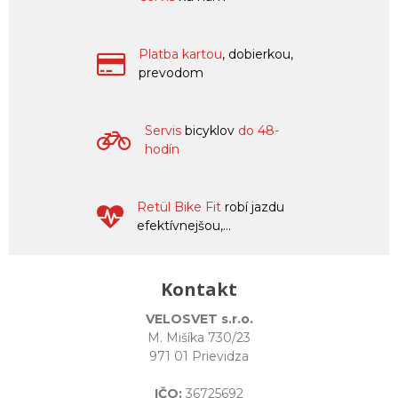
Platba kartou
, dobierkou,
prevodom
Servis
bicyklov
do 48-
hodín
Retül Bike Fit
robí jazdu
efektívnejšou,...
Kontakt
VELOSVET s.r.o.
M. Mišíka 730/23
971 01 Prievidza
IČO:
36725692