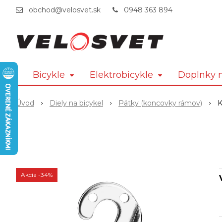
obchod@velosvet.sk
0948 363 894
Bicykle
Elektrobicykle
Doplnky n
Úvod
Diely na bicykel
Pätky (koncovky rámov)
K
Akcia
-34%