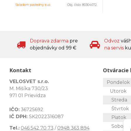
Skladom posledný kus
Obj. čislo:
80304072
Doprava zdarma
pre
Odvoz
váš
objednávky od 99 €
na servis
ku
Kontakt
Otváracie 
VELOSVET s.r.o.
Pondelo
M. Mišíka 730/23
Utorok
971 01 Prievidza
Streda
Štvrtok
IČO:
36725692
IČ DPH:
SK2022316087
Piatok
Sobota
Tel.:
046 542 70 73
/
0948 363 894