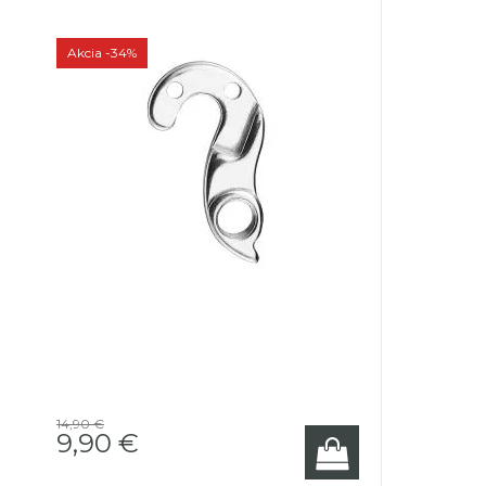
Akcia
-34%
14,90 €
9,90 €