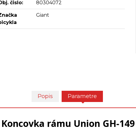
Obj. čislo:
80304072
Značka
Giant
bicykla
Popis
Parametre
Koncovka rámu Union GH-149