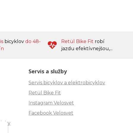
is
bicyklov
do 48-
Retül Bike Fit
robí
ín
jazdu efektívnejšou,...
Servis a služby
Servis bicyklov a elektrobicyklov
Retül Bike Fit
Instagram Velosvet
Facebook Velosvet
ávky