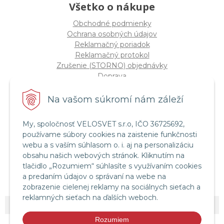
Všetko o nákupe
Obchodné podmienky
Ochrana osobných údajov
Reklamačný poriadok
Reklamačný protokol
Zrušenie (STORNO) objednávky
Doprava
Možnosti platby
Štatút súťaže "Vianoce 2025"
Na vašom súkromí nám záleží
My, spoločnosť VELOSVET s.r.o, IČO 36725692,
Servis a služby
používame súbory cookies na zaistenie funkčnosti
Servis bicyklov a elektrobicyklov
webu a s vaším súhlasom o. i. aj na personalizáciu
Retül Bike Fit
obsahu našich webových stránok. Kliknutím na
Instagram Velosvet
tlačidlo „Rozumiem“ súhlasíte s využívaním cookies
Facebook Velosvet
a predaním údajov o správaní na webe na
zobrazenie cielenej reklamy na sociálnych sieťach a
reklamných sieťach na ďalších weboch.
© 2026 Velosvet •
NextShop
&
e-shop Pohoda Connector
by
NextCom s.r.o.
Rozumiem