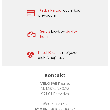
Platba kartou
, dobierkou,
prevodom
Servis
bicyklov
do 48-
hodín
Retül Bike Fit
robí jazdu
efektívnejšou,...
Kontakt
VELOSVET s.r.o.
M. Mišíka 730/23
971 01 Prievidza
IČO:
36725692
IČ DPH:
SK2022316087