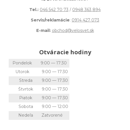
Tel.:
046 542 70 73
/
0948 363 894
Servis/reklamácie
:
0914 427 073
E-mail:
obchod@velosvet.sk
Otváracie hodiny
Pondelok
9:00 — 17:30
Utorok
9:00 — 17:30
Streda
9:00 — 17:30
Štvrtok
9:00 — 17:30
Piatok
9:00 — 17:30
Sobota
9:00 — 12:00
Nedeľa
Zatvorené