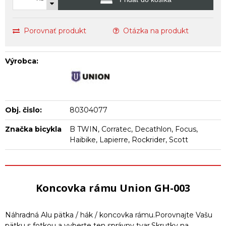
Porovnať produkt
Otázka na produkt
Výrobca:
Obj. čislo:
80304077
Značka bicykla
B TWIN, Corratec, Decathlon, Focus,
Haibike, Lapierre, Rockrider, Scott
Koncovka rámu Union GH-003
Náhradná Alu pätka / hák / koncovka rámu.Porovnajte Vašu
pätku s fotkou a vyberte ten správny tvar.Skrutky na