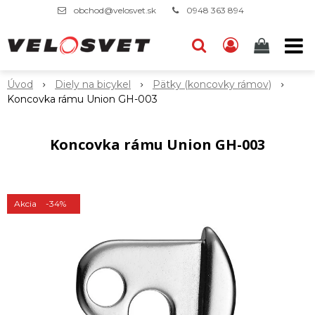
obchod@velosvet.sk
0948 363 894
Úvod
Diely na bicykel
Pätky (koncovky rámov)
Koncovka rámu Union GH-003
Koncovka rámu Union GH-003
Akcia
-34%