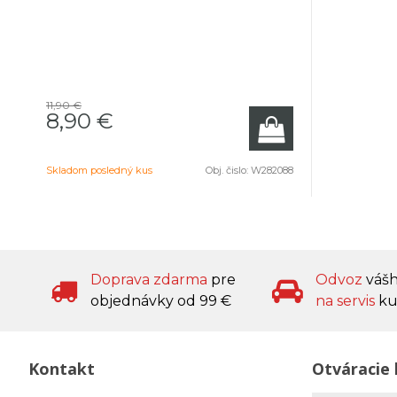
11,90 €
8,90 €
Skladom posledný kus
Obj. čislo:
W282088
Doprava zdarma
pre
Odvoz
váš
objednávky od 99 €
na servis
ku
Kontakt
Otváracie 