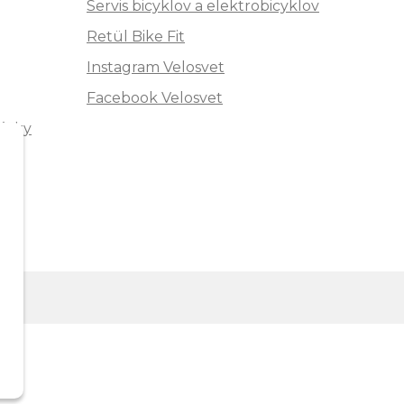
Servis bicyklov a elektrobicyklov
Retül Bike Fit
Instagram Velosvet
Facebook Velosvet
ávky
"
m