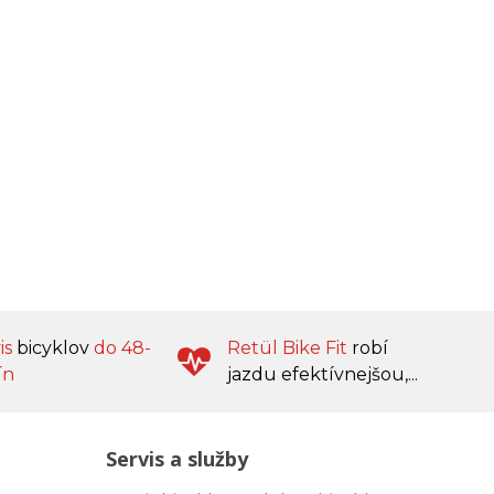
is
bicyklov
do 48-
Retül Bike Fit
robí
ín
jazdu efektívnejšou,...
Servis a služby