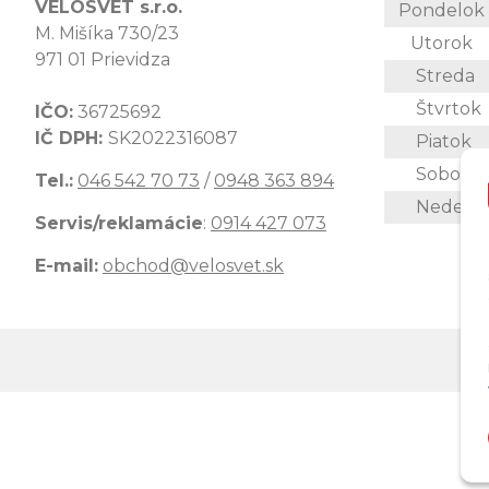
VELOSVET s.r.o.
Pondelo
M. Mišíka 730/23
Utorok
971 01 Prievidza
Streda
Štvrtok
IČO:
36725692
IČ DPH:
SK2022316087
Piatok
Sobota
Tel.:
046 542 70 73
/
0948 363 894
Nedeľa
Servis/reklamácie
:
0914 427 073
E-mail:
obchod@velosvet.sk