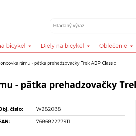
a bicykel
Diely na bicykel
Oblečenie
oncovka rámu - pätka prehadzovačky Trek ABP Classic
mu - pätka prehadzovačky Trek
Obj. čislo:
W282088
EAN:
768682277911