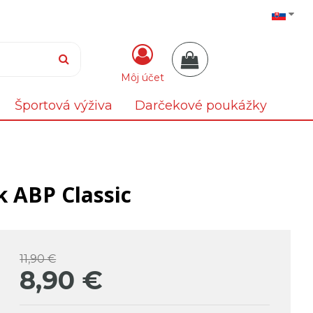
Môj účet
Športová výživa
Darčekové poukážky
 ABP Classic
11,90 €
8,90
€