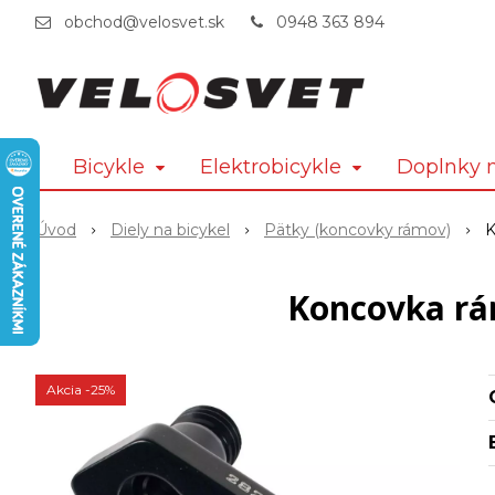
obchod@velosvet.sk
0948 363 894
Bicykle
Elektrobicykle
Doplnky n
Úvod
Diely na bicykel
Pätky (koncovky rámov)
K
Koncovka rá
Akcia
-25%