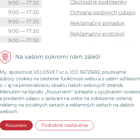
Obchodné podmienky
k
9:00 — 17:30
9:00 — 17:30
Ochrana osobných údajov
9:00 — 17:30
Reklamačný poriadok
9:00 — 17:30
Reklamačný protokol
9:00 — 17:30
Zrušenie (STORNO) objedn
9:00 — 12:00
Doprava
Na vašom súkromí nám záleží
Zatvorené
Možnosti platby
My, spoločnosť VELOSVET s.r.o, IČO 36725692, používame
Štatút súťaže "Vianoce 2025
súbory cookies na zaistenie funkčnosti webu a s vaším súhlaso
o. i. aj na personalizáciu obsahu našich webových stránok.
Kliknutím na tlačidlo „Rozumiem“ súhlasíte s využívaním cookies
a predaním údajov o správaní na webe na zobrazenie cielenej
© 2026 Velosvet •
NextShop
&
e-shop Pohoda Connector
by
NextCom s.r.o.
reklamy na sociálnych sieťach a reklamných sieťach na ďalších
weboch.
Podrobné nastavenia
Rozumiem