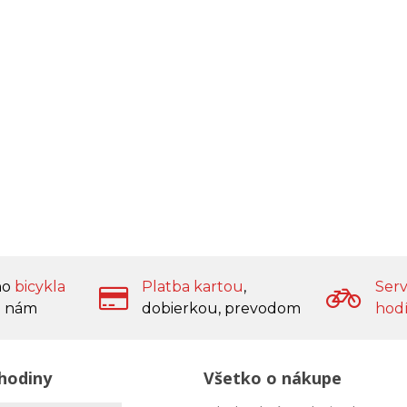
ho
bicykla
Platba kartou
,
Serv
 nám
dobierkou, prevodom
hod
hodiny
Všetko o nákupe