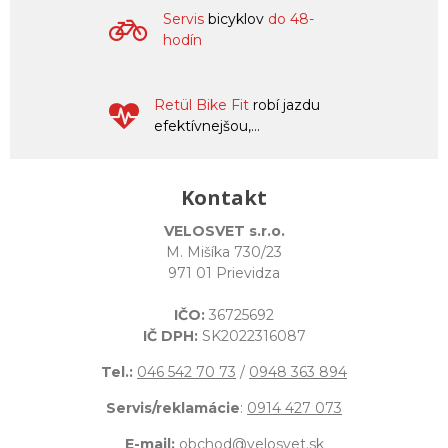
Servis
bicyklov
do 48-
hodín
Retül Bike Fit
robí jazdu
efektívnejšou,...
Kontakt
VELOSVET s.r.o.
M. Mišíka 730/23
971 01 Prievidza
IČO:
36725692
IČ DPH:
SK2022316087
Tel.:
046 542 70 73
/
0948 363 894
Servis/reklamácie
:
0914 427 073
E-mail:
obchod@velosvet.sk