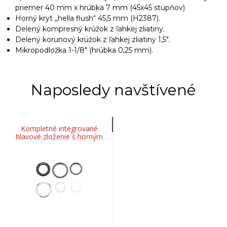
priemer 40 mm x hrúbka 7 mm (45x45 stupňov)
Horný kryt „hella flush“ 45,5 mm (H2387).
Delený kompresný krúžok z ľahkej zliatiny.
Delený korunový krúžok z ľahkej zliatiny 1,5".
Mikropodložka 1-1/8" (hrúbka 0,25 mm).
Naposledy navštívené
Kompletné integrované
hlavové zloženie s horným
ložiskom 1-1/8" a spodným
ložiskom 1,5".