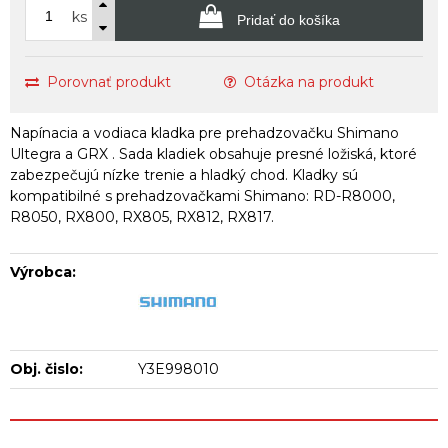
ks
Pridať do košíka
Porovnať produkt
Otázka na produkt
Napínacia a vodiaca kladka pre prehadzovačku Shimano
Ultegra a GRX . Sada kladiek obsahuje presné ložiská, ktoré
zabezpečujú nízke trenie a hladký chod. Kladky sú
kompatibilné s prehadzovačkami Shimano: RD-R8000,
R8050, RX800, RX805, RX812, RX817.
Výrobca:
Obj. čislo:
Y3E998010