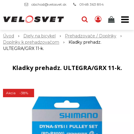
obchod@velosvet.sk
0948 363 894
Úvod
Diely na bicykel
Prehadzovače / Doplnky
Doplnky k prehadzovačom
Kladky prehadz.
ULTEGRA/GRX 11-k.
Kladky prehadz. ULTEGRA/GRX 11-k.
Akcia
-38%