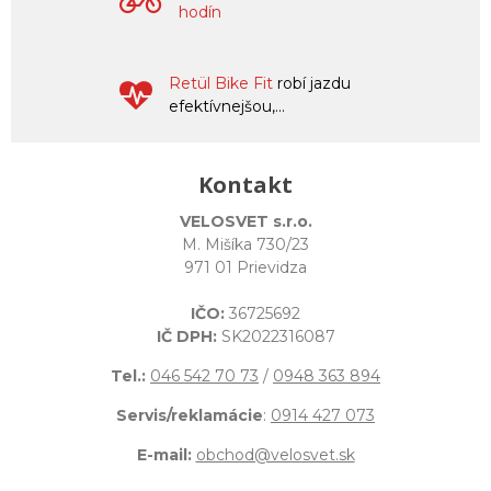
hodín
Retül Bike Fit
robí jazdu
efektívnejšou,...
Kontakt
VELOSVET s.r.o.
M. Mišíka 730/23
971 01 Prievidza
IČO:
36725692
IČ DPH:
SK2022316087
Tel.:
046 542 70 73
/
0948 363 894
Servis/reklamácie
:
0914 427 073
E-mail:
obchod@velosvet.sk