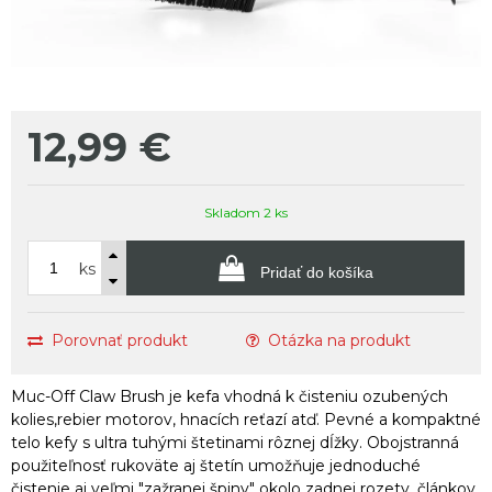
12,99
€
Skladom 2 ks
ks
Pridať do košíka
Porovnať produkt
Otázka na produkt
Muc-Off Claw Brush je kefa vhodná k čisteniu ozubených
kolies,rebier motorov, hnacích reťazí atď. Pevné a kompaktné
telo kefy s ultra tuhými štetinami rôznej dĺžky. Obojstranná
použiteľnosť rukoväte aj štetín umožňuje jednoduché
čistenie aj veľmi "zažranej špiny" okolo zadnej rozety, článkov