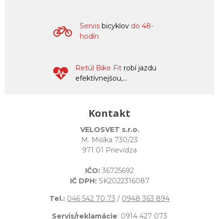
Servis
bicyklov
do 48-
hodín
Retül Bike Fit
robí jazdu
efektívnejšou,...
Kontakt
VELOSVET s.r.o.
M. Mišíka 730/23
971 01 Prievidza
IČO:
36725692
IČ DPH:
SK2022316087
Tel.:
046 542 70 73
/
0948 363 894
Servis/reklamácie
:
0914 427 073