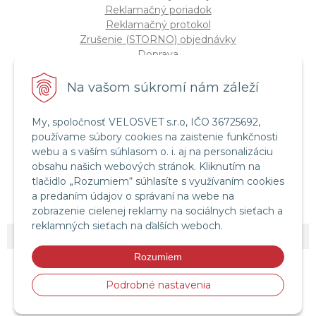
Reklamačný poriadok
Reklamačný protokol
Zrušenie (STORNO) objednávky
Doprava
Možnosti platby
Štatút súťaže "Vianoce 2025"
Na vašom súkromí nám záleží
My, spoločnosť VELOSVET s.r.o, IČO 36725692,
Servis a služby
používame súbory cookies na zaistenie funkčnosti
Servis bicyklov a elektrobicyklov
webu a s vaším súhlasom o. i. aj na personalizáciu
Retül Bike Fit
obsahu našich webových stránok. Kliknutím na
Instagram Velosvet
tlačidlo „Rozumiem“ súhlasíte s využívaním cookies
Facebook Velosvet
a predaním údajov o správaní na webe na
zobrazenie cielenej reklamy na sociálnych sieťach a
reklamných sieťach na ďalších weboch.
© 2026 Velosvet •
NextShop
&
e-shop Pohoda Connector
by
NextCom s.r.o.
Rozumiem
Podrobné nastavenia