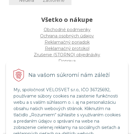
Nedeľa
Zatvorené
Všetko o nákupe
Obchodné podmienky
Ochrana osobných údajov
Reklamačný poriadok
Reklamačný protokol
Zrušenie (STORNO) objednávky
Doprava
Možnosti platby
Štatút súťaže "Vianoce 2025"
Na vašom súkromí nám záleží
My, spoločnosť VELOSVET s.r.o, IČO 36725692,
Servis a služby
používame súbory cookies na zaistenie funkčnosti
Servis bicyklov a elektrobicyklov
webu a s vaším súhlasom o. i. aj na personalizáciu
Retül Bike Fit
obsahu našich webových stránok. Kliknutím na
Instagram Velosvet
tlačidlo „Rozumiem“ súhlasíte s využívaním cookies
Facebook Velosvet
a predaním údajov o správaní na webe na
zobrazenie cielenej reklamy na sociálnych sieťach a
reklamných sieťach na ďalších weboch.