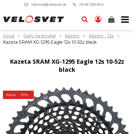
obchod@velosvet.sk
0948 363 894
Úvod
Diely na bicykel
Kazety
Kazety - 12s
Kazeta SRAM XG-1295 Eagle 12s 10-52z black
Kazeta SRAM XG-1295 Eagle 12s 10-52z
black
Akcia
-39%