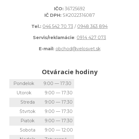
IČO:
36725692
IČ DPH:
SK2022316087
Tel.:
046 542 70 73
/
0948 363 894
Servis/reklamácie
:
0914 427 073
E-mail:
obchod@velosvet.sk
Otváracie hodiny
Pondelok
9:00 — 17:30
Utorok
9:00 — 17:30
Streda
9:00 — 17:30
Štvrtok
9:00 — 17:30
Piatok
9:00 — 17:30
Sobota
9:00 — 12:00