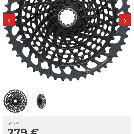
459 €
279
€