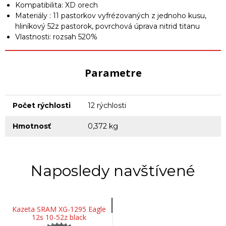
Kompatibilita: XD orech
Materiály : 11 pastorkov vyfrézovaných z jednoho kusu,
hliníkový 52z pastorok, povrchová úprava nitrid titanu
Vlastnosti: rozsah 520%
Parametre
Počet rýchlosti
12 rýchlosti
Hmotnosť
0,372 kg
Naposledy navštívené
Kazeta SRAM XG-1295 Eagle
12s 10-52z black