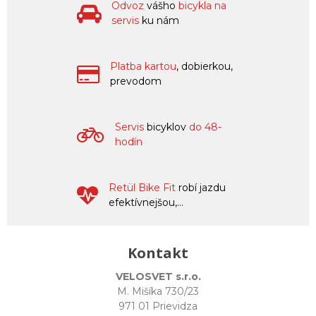
Odvoz
vášho
bicykla na
servis
ku nám
Platba kartou
, dobierkou,
prevodom
Servis
bicyklov
do 48-
hodín
Retül Bike Fit
robí jazdu
efektívnejšou,...
Kontakt
VELOSVET s.r.o.
M. Mišíka 730/23
971 01 Prievidza