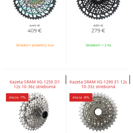
449 €
459 €
409
€
279
€
Skladom posledný kus
Skladom > 2 ks
Kazeta SRAM XG-1250 D1
Kazeta SRAM XG-1290 E1 12s
12s 10-36z strieborná
10-33z strieborná
Akcia
-7%
Akcia
-8%