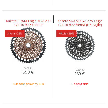
Kazeta SRAM Eagle XG-1299
Kazeta SRAM XG-1275 Eagle
12s 10-52z copper
12s 10-52z čierna (GX Eagle)
Akcia
-25%
Akcia
-29%
529 €
239 €
399
€
169
€
Skladom posledný kus
Na opýtanie