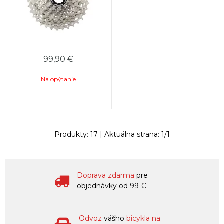
99,90
€
Na opýtanie
Produkty:
17
| Aktuálna strana:
1
/
1
Doprava zdarma
pre
objednávky od 99 €
Odvoz
vášho
bicykla na