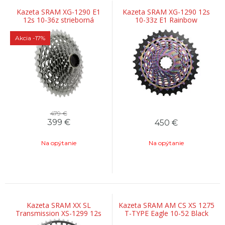
Kazeta SRAM XG-1290 E1
Kazeta SRAM XG-1290 12s
12s 10-36z strieborná
10-33z E1 Rainbow
Akcia
-17%
479 €
399
€
450
€
Na opýtanie
Na opýtanie
Kazeta SRAM XX SL
Kazeta SRAM AM CS XS 1275
Transmission XS-1299 12s
T-TYPE Eagle 10-52 Black
10-52z