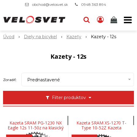
obchod@velosvet.sk
0948 363 894
Úvod
Diely na bicykel
Kazety
Kazety - 12s
Kazety - 12s
Prednastavené
Zoradiť:
Filter produktov
Kazeta SRAM PG-1230 NX
Kazeta SRAM XS-1270 T-
Eagle 12s 11-50z na klasický
Type 10-52Z Kazeta
orech SHIMANO