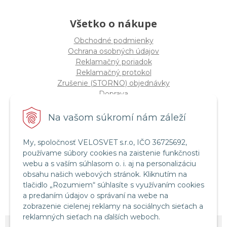
Všetko o nákupe
Obchodné podmienky
Ochrana osobných údajov
Reklamačný poriadok
Reklamačný protokol
Zrušenie (STORNO) objednávky
Doprava
Možnosti platby
Štatút súťaže "Vianoce 2025"
Na vašom súkromí nám záleží
My, spoločnosť VELOSVET s.r.o, IČO 36725692,
Servis a služby
používame súbory cookies na zaistenie funkčnosti
Servis bicyklov a elektrobicyklov
webu a s vaším súhlasom o. i. aj na personalizáciu
Retül Bike Fit
obsahu našich webových stránok. Kliknutím na
Instagram Velosvet
tlačidlo „Rozumiem“ súhlasíte s využívaním cookies
Facebook Velosvet
a predaním údajov o správaní na webe na
zobrazenie cielenej reklamy na sociálnych sieťach a
reklamných sieťach na ďalších weboch.
© 2026 Velosvet •
NextShop
&
e-shop Pohoda Connector
by
NextCom s.r.o.