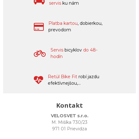
servis
ku nám
Platba kartou
, dobierkou,
prevodom
Servis
bicyklov
do 48-
hodín
Retül Bike Fit
robí jazdu
efektívnejšou,...
Kontakt
VELOSVET s.r.o.
M. Mišíka 730/23
971 01 Prievidza