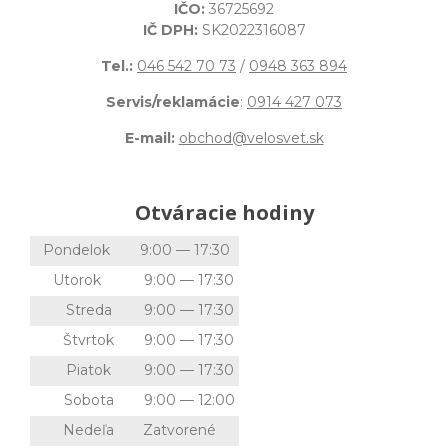
IČO:
36725692
IČ DPH:
SK2022316087
Tel.:
046 542 70 73
/
0948 363 894
Servis/reklamácie
:
0914 427 073
E-mail:
obchod@velosvet.sk
Otváracie hodiny
Pondelok
9:00 — 17:30
Utorok
9:00 — 17:30
Streda
9:00 — 17:30
Štvrtok
9:00 — 17:30
Piatok
9:00 — 17:30
Sobota
9:00 — 12:00
Nedeľa
Zatvorené