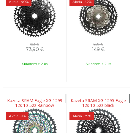
Akcia
-40%
Akcia
-42%
123 €
259 €
73,90
€
149
€
Skladom > 2 ks
Skladom > 2 ks
Kazeta SRAM Eagle XG-1299
Kazeta SRAM XG-1295 Eagle
12s 10-52z Rainbow
12s 10-52z black
Akcia
-9%
Akcia
-39%