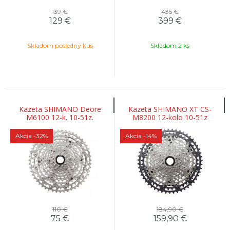
139 €
435 €
129
€
399
€
Skladom posledný kus
Skladom 2 ks
Kazeta SHIMANO Deore
Kazeta SHIMANO XT CS-
M6100 12-k. 10-51z.
M8200 12-kolo 10-51z
Akcia
-32%
Akcia
-14%
110 €
184,90 €
75
€
159,90
€