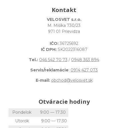
Kontakt
VELOSVET s.r.o.
M. Mišíka 730/23
971 01 Prievidza
IČO:
36725692
IČ DPH:
SK2022316087
Tel.:
046 542 70 73
/
0948 363 894
Servis/reklamácie
:
0914 427 073
E-mail:
obchod@velosvet.sk
Otváracie hodiny
Pondelok
9:00 — 17:30
Utorok
9:00 — 17:30