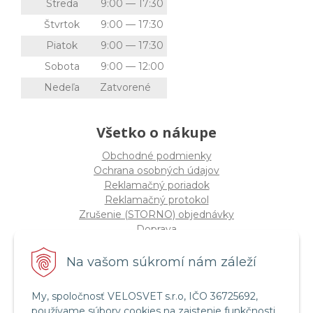
Streda
9:00 — 17:30
Štvrtok
9:00 — 17:30
Piatok
9:00 — 17:30
Sobota
9:00 — 12:00
Nedeľa
Zatvorené
Všetko o nákupe
Obchodné podmienky
Ochrana osobných údajov
Reklamačný poriadok
Reklamačný protokol
Zrušenie (STORNO) objednávky
Doprava
Možnosti platby
Štatút súťaže "Vianoce 2025"
Na vašom súkromí nám záleží
My, spoločnosť VELOSVET s.r.o, IČO 36725692,
Servis a služby
používame súbory cookies na zaistenie funkčnosti