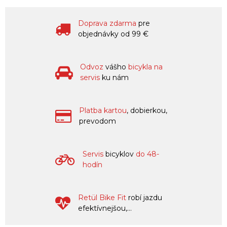
Doprava zdarma
pre
objednávky od 99 €
Odvoz
vášho
bicykla na
servis
ku nám
Platba kartou
, dobierkou,
prevodom
Servis
bicyklov
do 48-
hodín
Retül Bike Fit
robí jazdu
efektívnejšou,...