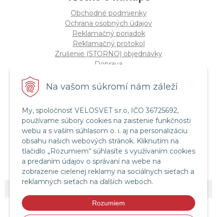
Obchodné podmienky
Ochrana osobných údajov
Reklamačný poriadok
Reklamačný protokol
Zrušenie (STORNO) objednávky
Doprava
Možnosti platby
Štatút súťaže "Vianoce 2025"
Na vašom súkromí nám záleží
My, spoločnosť VELOSVET s.r.o, IČO 36725692,
Servis a služby
používame súbory cookies na zaistenie funkčnosti
Servis bicyklov a elektrobicyklov
webu a s vaším súhlasom o. i. aj na personalizáciu
Retül Bike Fit
obsahu našich webových stránok. Kliknutím na
Instagram Velosvet
tlačidlo „Rozumiem“ súhlasíte s využívaním cookies
Facebook Velosvet
a predaním údajov o správaní na webe na
zobrazenie cielenej reklamy na sociálnych sieťach a
reklamných sieťach na ďalších weboch.
© 2026 Velosvet •
NextShop
&
e-shop Pohoda Connector
by
NextCom s.r.o.
Rozumiem