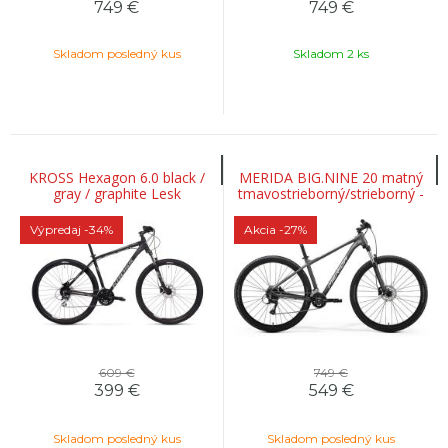
749
€
749
€
Skladom posledný kus
Skladom 2 ks
KROSS Hexagon 6.0 black /
MERIDA BIG.NINE 20 matný
gray / graphite Lesk
tmavostrieborný/strieborný -
29"
Výpredaj
-34%
Akcia
-27%
609 €
749 €
399
€
549
€
Skladom posledný kus
Skladom posledný kus