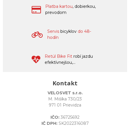
Platba kartou
, dobierkou,
prevodom
Servis
bicyklov
do 48-
hodín
Retül Bike Fit
robí jazdu
efektívnejšou,...
Kontakt
VELOSVET s.r.o.
M. Mišíka 730/23
971 01 Prievidza
IČO:
36725692
IČ DPH:
SK2022316087