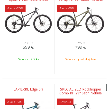
Liquid Metal / White
Spruce / Smoke
Akcia
-20%
Akcia
-18%
750 €
975 €
599
€
799
€
Skladom > 2 ks
Skladom posledný kus
LAPIERRE Edge 5.9
SPECIALIZED Rockhopper
Comp KH 29" Satin Nebula
Metallic / Dolomite Metallic
Akcia
-31%
Novinka