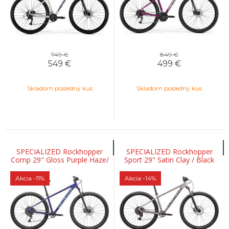
749 €
849 €
549
€
499
€
Skladom posledný kus
Skladom posledný kus
SPECIALIZED Rockhopper
SPECIALIZED Rockhopper
Comp 29" Gloss Purple Haze/
Sport 29" Satin Clay / Black
Astral Blue
Liquid
Akcia
-11%
Akcia
-14%