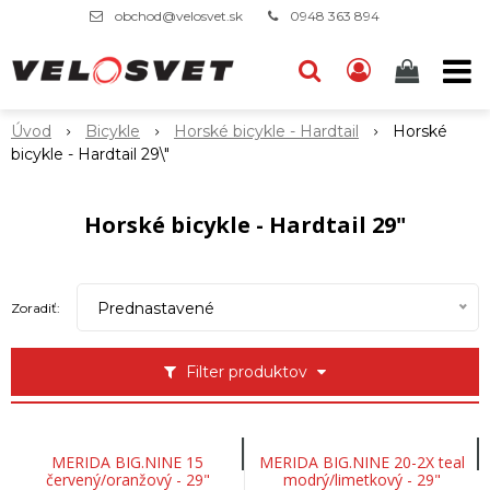
obchod@velosvet.sk
0948 363 894
Úvod
Bicykle
Horské bicykle - Hardtail
Horské
bicykle - Hardtail 29\"
Horské bicykle - Hardtail 29"
Prednastavené
Zoradiť:
Filter produktov
MERIDA BIG.NINE 15
MERIDA BIG.NINE 20-2X teal
červený/oranžový - 29"
modrý/limetkový - 29"