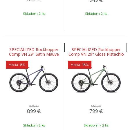
949
€
Skladom 2 ks
Skladom 2 ks
SPECIALIZED Rockhopper
SPECIALIZED Rockhopper
Comp VN 29" Satin Mauve
Comp VN 29" Gloss Pistachio
Metalic / Fjord Metalic
White Mountains
Akcia
-8%
Akcia
-18%
975 €
975 €
899
€
799
€
Skladom 2 ks
Skladom > 2 ks