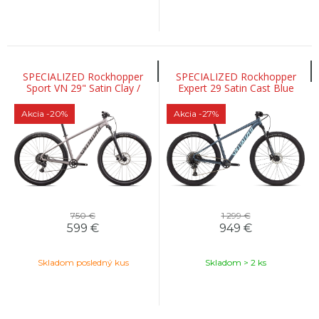
SPECIALIZED Rockhopper
SPECIALIZED Rockhopper
Sport VN 29" Satin Clay /
Expert 29 Satin Cast Blue
Black Liquid
Metallic / Gloss Astral Blue
Akcia
-20%
Akcia
-27%
750 €
1 299 €
599
€
949
€
Skladom posledný kus
Skladom > 2 ks