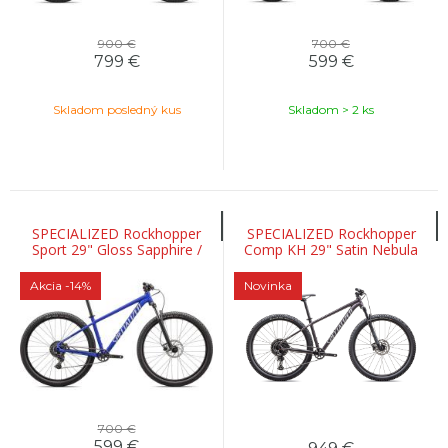
900 €
700 €
799
€
599
€
Skladom posledný kus
Skladom > 2 ks
SPECIALIZED Rockhopper
SPECIALIZED Rockhopper
Sport 29" Gloss Sapphire /
Comp KH 29" Satin Nebula
Dune White
Metallic / Dolomite Metallic
Akcia
-14%
Novinka
700 €
599
€