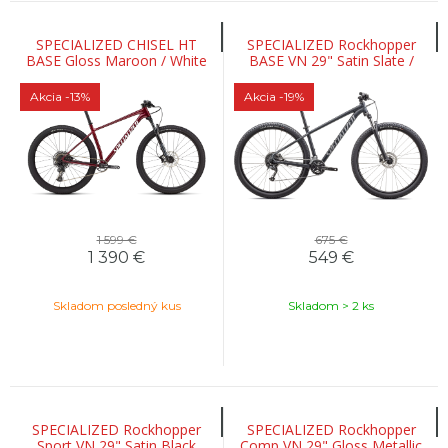
SPECIALIZED CHISEL HT
SPECIALIZED Rockhopper
BASE Gloss Maroon / White
BASE VN 29" Satin Slate /
Cool Grey
Akcia
-13%
Akcia
-19%
1 599 €
675 €
1 390
€
549
€
Skladom posledný kus
Skladom > 2 ks
SPECIALIZED Rockhopper
SPECIALIZED Rockhopper
Sport VN 29" Satin Black
Comp VN 29" Gloss Metallic