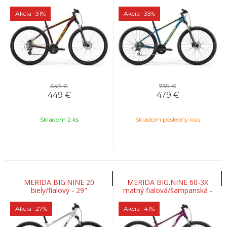
Akcia
-31%
Akcia
-35%
649 €
739 €
449
€
479
€
Skladom 2 ks
Skladom posledný kus
MERIDA BIG.NINE 20
MERIDA BIG.NINE 60-3X
biely/fialový - 29"
matný fialová/šampanská -
29"
Akcia
-27%
Akcia
-41%