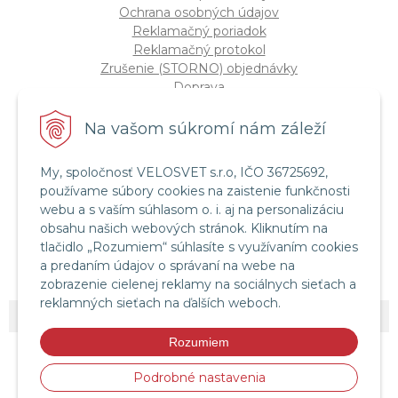
Ochrana osobných údajov
Reklamačný poriadok
Reklamačný protokol
Zrušenie (STORNO) objednávky
Doprava
Možnosti platby
Štatút súťaže "Vianoce 2025"
Na vašom súkromí nám záleží
My, spoločnosť VELOSVET s.r.o, IČO 36725692,
Servis a služby
používame súbory cookies na zaistenie funkčnosti
Servis bicyklov a elektrobicyklov
webu a s vaším súhlasom o. i. aj na personalizáciu
Retül Bike Fit
obsahu našich webových stránok. Kliknutím na
Instagram Velosvet
tlačidlo „Rozumiem“ súhlasíte s využívaním cookies
Facebook Velosvet
a predaním údajov o správaní na webe na
zobrazenie cielenej reklamy na sociálnych sieťach a
reklamných sieťach na ďalších weboch.
© 2026 Velosvet •
NextShop
&
e-shop Pohoda Connector
by
NextCom s.r.o.
Rozumiem
Podrobné nastavenia