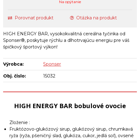
Na opýtanie
Porovnať produkt
Otázka na produkt
HIGH ENERGY BAR, vysokokvalitná cereálna tyčinka od
Sponser®, poskytuje rýchlu a dlhotrvajúcu energiu pre váš
špičkový športový výkon!
Výrobca:
Sponser
Obj. čislo:
15032
HIGH ENERGY BAR bobulové ovocie
Zloženie :
Fruktózovo-glukózový sirup, glukózový sirup, chrumkavá
ryža (ryža, pšeničný slad, glukóza, cukor, jedlá soľ), ovsené