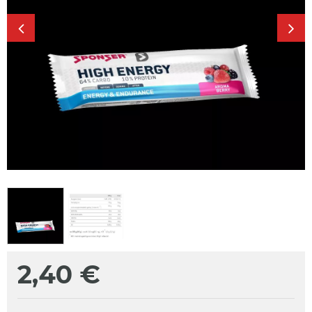
2,40
€