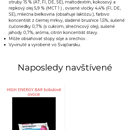
otruby 15 % (AT, FI, DE, SE), maltodextrín, kokosový a
repkový olej 5,9 % (MCT 1 ) , ovsené vločky 4,4% (FI, DE,
SE), mliečna bielkovina (obsahuje laktózu ), farbivo
koncentrát z čiernej mrkvy, sladené brusnice 1,5%, sušené
čučoriedky 0,7% (s cukrom, slnečnicový olej), sušené
jahody 0,7%, aróma, citrón koncentrát šťavy.
Môže obsahovať stopy sóje a orechov .
Vyvinuté a vyrobené vo Švajčiarsku.
Naposledy navštívené
HIGH ENERGY BAR bobulové
ovocie