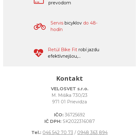
prevodom
Servis
bicyklov
do 48-
hodín
Retül Bike Fit
robí jazdu
efektívnejšou,...
Kontakt
VELOSVET s.r.o.
M. Mišíka 730/23
971 01 Prievidza
IČO:
36725692
IČ DPH:
SK2022316087
Tel.:
046 542 70 73
/
0948 363 894