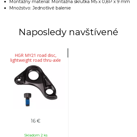
Montážny materiál: Montážna skrutka M5 x 0,8P x 9 mm
Množstvo: Jednotlivé balenie
Naposledy navštívené
HGR MY21 road disc,
lightweight road thru-axle
derailleur hanger, w/bolt
16 €
Skladom 2 ks