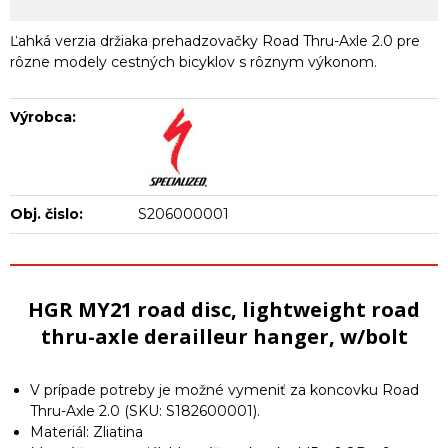
Ľahká verzia držiaka prehadzovačky Road Thru-Axle 2.0 pre
rôzne modely cestných bicyklov s rôznym výkonom.
Výrobca:
Obj. čislo:
S206000001
HGR MY21 road disc, lightweight road
thru-axle derailleur hanger, w/bolt
V prípade potreby je možné vymeniť za koncovku Road
Thru-Axle 2.0 (SKU: S182600001).
Materiál: Zliatina