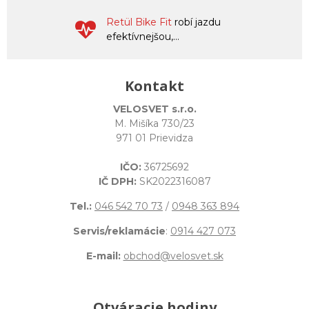
Retül Bike Fit
robí jazdu
efektívnejšou,...
Kontakt
VELOSVET s.r.o.
M. Mišíka 730/23
971 01 Prievidza
IČO:
36725692
IČ DPH:
SK2022316087
Tel.:
046 542 70 73
/
0948 363 894
Servis/reklamácie
:
0914 427 073
E-mail:
obchod@velosvet.sk
Otváracie hodiny