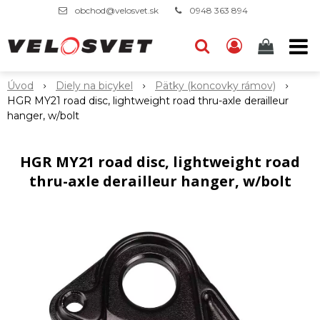
obchod@velosvet.sk
0948 363 894
Úvod
Diely na bicykel
Pätky (koncovky rámov)
HGR MY21 road disc, lightweight road thru-axle derailleur
hanger, w/bolt
HGR MY21 road disc, lightweight road
thru-axle derailleur hanger, w/bolt