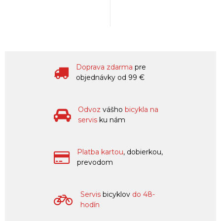
Doprava zdarma
pre
objednávky od 99 €
Odvoz
vášho
bicykla na
servis
ku nám
Platba kartou
, dobierkou,
prevodom
Servis
bicyklov
do 48-
hodín