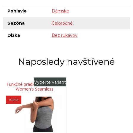
Pohlavie
Dámske
Sezóna
Celoročné
Dĺžka
Bez rukávov
Naposledy navštívené
Vyberte variant
Funkčné prádlo SPECIALIZED
Women's Seamless
Sleeveless Base Layer
Heather Grey
Akcia