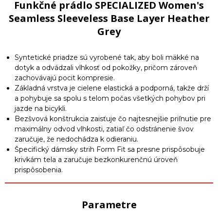
Funkčné prádlo SPECIALIZED Women's
Seamless Sleeveless Base Layer Heather
Grey
Syntetické priadze sú vyrobené tak, aby boli mäkké na
dotyk a odvádzali vlhkosť od pokožky, pričom zároveň
zachovávajú pocit kompresie.
Základná vrstva je cielene elastická a podporná, takže drží
a pohybuje sa spolu s telom počas všetkých pohybov pri
jazde na bicykli.
Bezšvová konštrukcia zaisťuje čo najtesnejšie priľnutie pre
maximálny odvod vlhkosti, zatiaľ čo odstránenie švov
zaručuje, že nedochádza k odieraniu.
Špecifický dámsky strih Form Fit sa presne prispôsobuje
krivkám tela a zaručuje bezkonkurenčnú úroveň
prispôsobenia.
Parametre