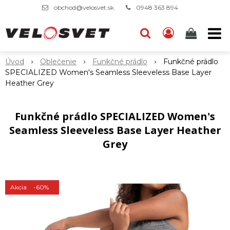
obchod@velosvet.sk
0948 363 894
Úvod
Oblečenie
Funkčné prádlo
Funkčné prádlo
SPECIALIZED Women's Seamless Sleeveless Base Layer
Heather Grey
Funkčné prádlo SPECIALIZED Women's
Seamless Sleeveless Base Layer Heather
Grey
Akcia
-60%