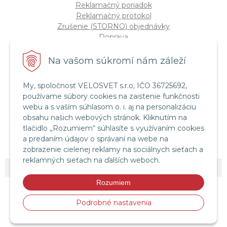
Reklamačný poriadok
Reklamačný protokol
Zrušenie (STORNO) objednávky
Doprava
Možnosti platby
Štatút súťaže "Vianoce 2025"
Na vašom súkromí nám záleží
My, spoločnosť VELOSVET s.r.o, IČO 36725692,
Servis a služby
používame súbory cookies na zaistenie funkčnosti
Servis bicyklov a elektrobicyklov
webu a s vaším súhlasom o. i. aj na personalizáciu
Retül Bike Fit
obsahu našich webových stránok. Kliknutím na
Instagram Velosvet
tlačidlo „Rozumiem“ súhlasíte s využívaním cookies
Facebook Velosvet
a predaním údajov o správaní na webe na
zobrazenie cielenej reklamy na sociálnych sieťach a
reklamných sieťach na ďalších weboch.
© 2026 Velosvet •
NextShop
&
e-shop Pohoda Connector
by
NextCom s.r.o.
Rozumiem
Podrobné nastavenia