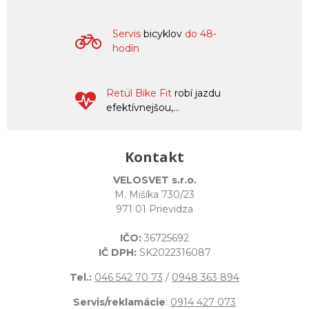
Servis
bicyklov
do 48-
hodín
Retül Bike Fit
robí jazdu
efektívnejšou,...
Kontakt
VELOSVET s.r.o.
M. Mišíka 730/23
971 01 Prievidza
IČO:
36725692
IČ DPH:
SK2022316087
Tel.:
046 542 70 73
/
0948 363 894
Servis/reklamácie
:
0914 427 073