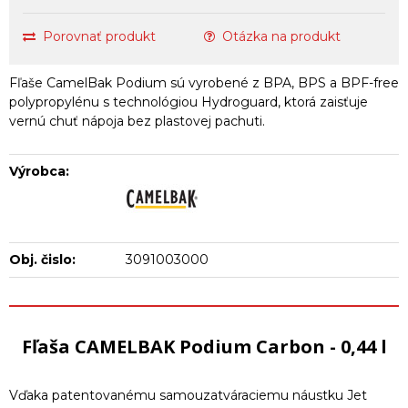
Porovnať produkt
Otázka na produkt
Fľaše CamelBak Podium sú vyrobené z BPA, BPS a BPF-free
polypropylénu s technológiou Hydroguard, ktorá zaisťuje
vernú chuť nápoja bez plastovej pachuti.
Výrobca:
Obj. čislo:
3091003000
Fľaša CAMELBAK Podium Carbon - 0,44 l
Vďaka patentovanému samouzatváraciemu náustku Jet