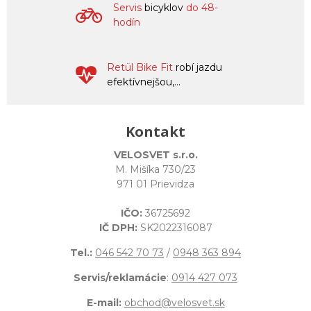
Servis
bicyklov
do 48-
hodín
Retül Bike Fit
robí jazdu
efektívnejšou,...
Kontakt
VELOSVET s.r.o.
M. Mišíka 730/23
971 01 Prievidza
IČO:
36725692
IČ DPH:
SK2022316087
Tel.:
046 542 70 73
/
0948 363 894
Servis/reklamácie
:
0914 427 073
E-mail:
obchod@velosvet.sk