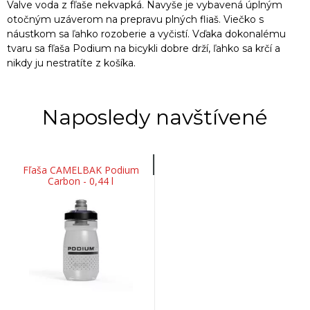
Valve voda z fľaše nekvapká. Navyše je vybavená úplným
otočným uzáverom na prepravu plných fliaš. Viečko s
náustkom sa ľahko rozoberie a vyčistí. Vďaka dokonalému
tvaru sa fľaša Podium na bicykli dobre drží, ľahko sa krčí a
nikdy ju nestratíte z košíka.
Naposledy navštívené
Fľaša CAMELBAK Podium
Carbon - 0,44 l