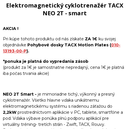
Elektromagnetický cyklotrenažér TACX
NEO 2T - smart
AKCIA !
Pri kúpe tohoto produktu od nás získate
ZA 1€
ku svojej
objednávke
Pohybové dosky TACX Motion Plates (
010-
13193-00-P
).
*ponuka je platná do vypredania zásob
(produkt za 1€ je samostnatne nepredajný, cena 1€ je platná
iba počas trvania akcie)
NEO 2T Smart -
je mimoriadne tichý, výkonný a presný
cyklotrenažér. Všetko hlavne vďaka unikátnemu
elektromagnetickému systému s riadenou záťažou do
2,2kW
prostredníctvom aplikácie v PC, tablete, smartfóne a
pod. Vďaka výbave ponúka plnú podporu aplikácií pre
virtuálny tréning- tretích strán - Zwift, TACX, Rouvy.