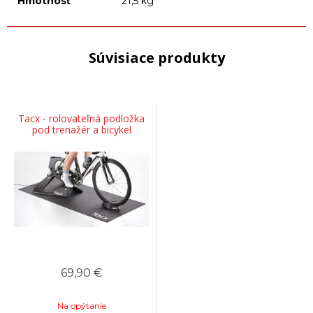
Hmotnosť
21,5 kg
Súvisiace produkty
Tacx - rolovateľná podložka
pod trenažér a bicykel
69,90
€
Na opýtanie