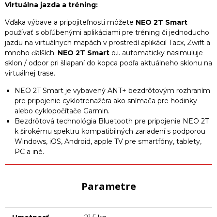
Virtuálna jazda a tréning:
Vďaka výbave a pripojiteľnosti môžete
NEO 2T Smart
používať s obľúbenými aplikáciami pre tréning či jednoducho
jazdu na virtuálnych mapách v prostredí aplikácií Tacx, Zwift a
mnoho ďalších.
NEO 2T Smart
o.i. automaticky nasimuluje
sklon / odpor pri šliapaní do kopca podľa aktuálneho sklonu na
virtuálnej trase.
NEO 2T Smart je vybavený ANT+ bezdrôtovým rozhraním
pre pripojenie cyklotrenažéra ako snímača pre hodinky
alebo cyklopočítače Garmin.
Bezdrôtová technológia Bluetooth pre pripojenie NEO 2T
k širokému spektru kompatibilných zariadení s podporou
Windows, iOS, Android, apple TV pre smartfóny, tablety,
PC a iné.
Parametre