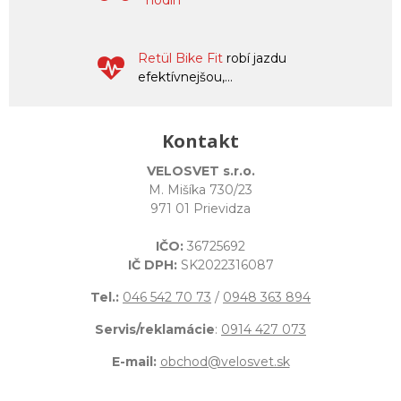
Retül Bike Fit
robí jazdu
efektívnejšou,...
Kontakt
VELOSVET s.r.o.
M. Mišíka 730/23
971 01 Prievidza
IČO:
36725692
IČ DPH:
SK2022316087
Tel.:
046 542 70 73
/
0948 363 894
Servis/reklamácie
:
0914 427 073
E-mail:
obchod@velosvet.sk