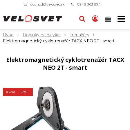
obchod@velosvet.sk
0948 363 894
Úvod
Doplnky na bicykel
Trenažéry
Elektromagnetický cyklotrenažér TACX NEO 2T - smart
Elektromagnetický cyklotrenažér TACX
NEO 2T - smart
Akcia
-23%