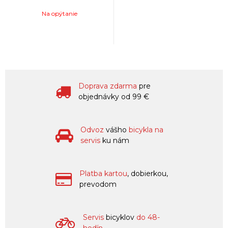
Na opýtanie
Doprava zdarma
pre
objednávky od 99 €
Odvoz
vášho
bicykla na
servis
ku nám
Platba kartou
, dobierkou,
prevodom
Servis
bicyklov
do 48-
hodín