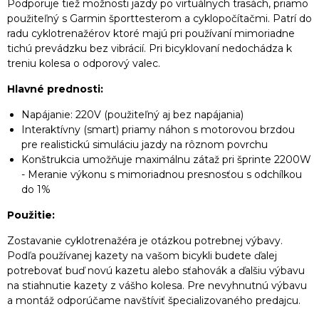
Podporuje tiež možnosti jazdy po virtuálnych trasách, priamo
použiteľný s Garmin športtesterom a cyklopočítačmi. Patrí do
radu cyklotrenažérov ktoré majú pri používaní mimoriadne
tichú prevádzku bez vibrácií. Pri bicyklovaní nedochádza k
treniu kolesa o odporový valec.
Hlavné prednosti:
Napájanie: 220V (použiteľný aj bez napájania)
Interaktívny (smart) priamy náhon s motorovou brzdou
pre realistickú simuláciu jazdy na rôznom povrchu
Konštrukcia umožňuje maximálnu zátaž pri šprinte 2200W
- Meranie výkonu s mimoriadnou presnosťou s odchílkou
do 1%
Použitie:
Zostavanie cyklotrenažéra je otázkou potrebnej výbavy.
Podľa používanej kazety na vašom bicykli budete ďalej
potrebovať buď novú kazetu alebo sťahovák a ďalšiu výbavu
na stiahnutie kazety z vášho kolesa. Pre nevyhnutnú výbavu
a montáž odporúčame navštíviť špecializovaného predajcu.