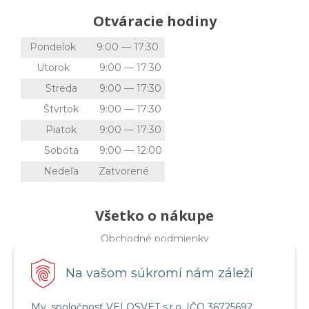
Otváracie hodiny
Pondelok
9:00 — 17:30
Utorok
9:00 — 17:30
Streda
9:00 — 17:30
Štvrtok
9:00 — 17:30
Piatok
9:00 — 17:30
Sobota
9:00 — 12:00
Nedeľa
Zatvorené
Všetko o nákupe
Obchodné podmienky
Ochrana osobných údajov
Reklamačný poriadok
Na vašom súkromí nám záleží
Reklamačný protokol
Zrušenie (STORNO) objednávky
My, spoločnosť VELOSVET s.r.o, IČO 36725692,