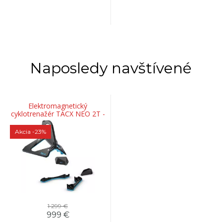
Naposledy navštívené
Elektromagnetický
cyklotrenažér TACX NEO 2T -
smart
Akcia
-23%
1 299 €
999 €