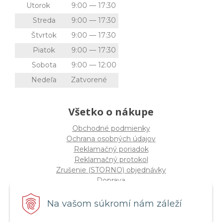
Utorok
9:00 — 17:30
Streda
9:00 — 17:30
Štvrtok
9:00 — 17:30
Piatok
9:00 — 17:30
Sobota
9:00 — 12:00
Nedeľa
Zatvorené
Všetko o nákupe
Obchodné podmienky
Ochrana osobných údajov
Reklamačný poriadok
Reklamačný protokol
Zrušenie (STORNO) objednávky
Doprava
Možnosti platby
Štatút súťaže "Vianoce 2025"
Na vašom súkromí nám záleží