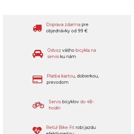
Doprava zdarma
pre
objednávky od 99 €
Odvoz
vášho
bicykla na
servis
ku nám
Platba kartou
, dobierkou,
prevodom
Servis
bicyklov
do 48-
hodín
Retül Bike Fit
robí jazdu
efektívnejšou,...