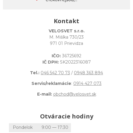
Kontakt
VELOSVET s.r.o.
M. Mišíka 730/23
971 01 Prievidza
IČO:
36725692
IČ DPH:
SK2022316087
Tel.:
046 542 70 73
/
0948 363 894
Servis/reklamácie
:
0914 427 073
E-mail:
obchod@velosvet.sk
Otváracie hodiny
Pondelok
9:00 — 17:30