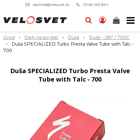
obchod@velosvet.sk
0948 363 894
Úvod
Diely na bicykel
Duše
Duše - 28\" / 700C
Duša SPECIALIZED Turbo Presta Valve Tube with Talc -
700
Duša SPECIALIZED Turbo Presta Valve
Tube with Talc - 700