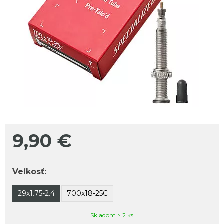
9,90
€
Veľkosť:
29x1.75-2.4
700x18-25C
Skladom > 2 ks