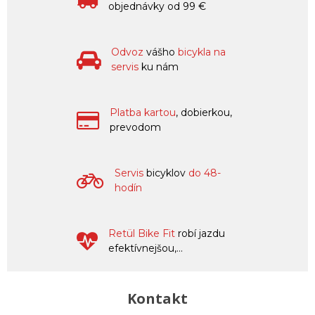
objednávky od 99 €
Odvoz
vášho
bicykla na
servis
ku nám
Platba kartou
, dobierkou,
prevodom
Servis
bicyklov
do 48-
hodín
Retül Bike Fit
robí jazdu
efektívnejšou,...
Kontakt