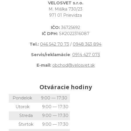
VELOSVET s.r.o.
M. Mišíka 730/23
971 01 Prievidza
IČO:
36725692
IČ DPH:
SK2022316087
Tel.:
046 542 70 73
/
0948 363 894
Servis/reklamácie
:
0914 427 073
E-mail:
obchod@velosvet.sk
Otváracie hodiny
Pondelok
9:00 — 17:30
Utorok
9:00 — 17:30
Streda
9:00 — 17:30
Štvrtok
9:00 — 17:30