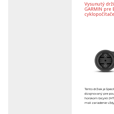
Vysunutý drž
GARMIN pre 
cyklopočítač
Tento držiak je špeci
dizajnovaný pre pou
horskom bicykli (MT
mali zariadenie vž
výhľade a zároveň ab
vysunuté pre riadid