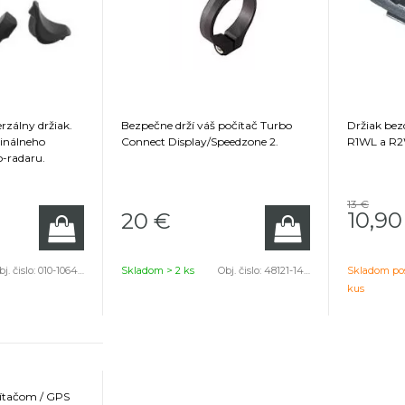
rzálny držiak.
Bezpečne drží váš počítač Turbo
Držiak be
ginálneho
Connect Display/Speedzone 2.
R1WL a R
o-radaru.
13 €
10,90
20
€
j. čislo:
010-10644-12
Skladom > 2 ks
Obj. čislo:
48121-1410
Skladom po
kus
ítačom / GPS