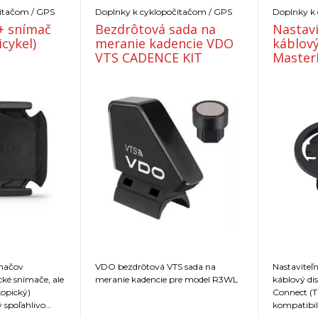
ítačom / GPS
Doplnky k cyklopočítačom / GPS
Doplnky k
 snímač
Bezdrôtová sada na
Nastavi
icykel)
meranie kadencie VDO
káblový
VTS CADENCE KIT
Master
Connec
ímačov
VDO bezdrôtová VTS sada na
Nastaviteľ
ké snímače, ale
meranie kadencie pre model R3WL
káblový di
kopický)
Connect (T
ý spoľahlivo
kompatibil
očenie kľukou.
Stealth pr