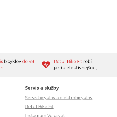
is
bicyklov
do 48-
Retül Bike Fit
robí
ín
jazdu efektívnejšou,...
Servis a služby
Servis bicyklov a elektrobicyklov
Retül Bike Fit
Instagram Velosvet