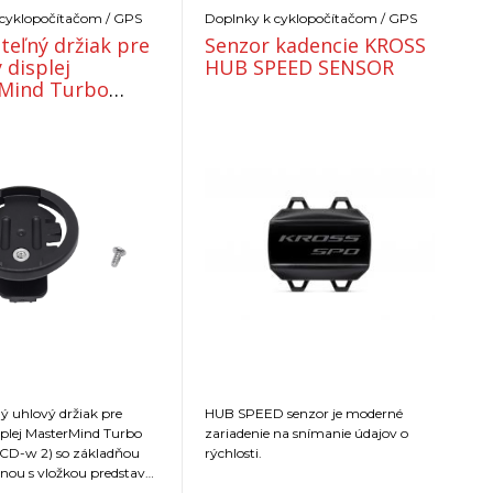
 cyklopočítačom / GPS
Doplnky k cyklopočítačom / GPS
teľný držiak pre
Senzor kadencie KROSS
 displej
HUB SPEED SENSOR
Mind Turbo
t (TCD-w 2)
ný uhlový držiak pre
HUB SPEED senzor je moderné
splej MasterMind Turbo
zariadenie na snímanie údajov o
CD-w 2) so základňou
rýchlosti.
nou s vložkou predstavca
e úhľadné nastavenie