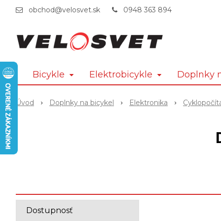
obchod@velosvet.sk
0948 363 894
Bicykle
Elektrobicykle
Doplnky n
Úvod
Doplnky na bicykel
Elektronika
Cyklopočít
Dostupnosť