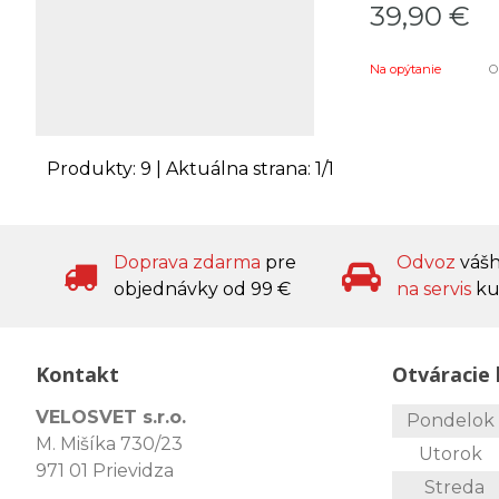
39,90
€
Na opýtanie
Ob
Produkty:
9
| Aktuálna strana:
1
/
1
Doprava zdarma
pre
Odvoz
váš
objednávky od 99 €
na servis
ku
Kontakt
Otváracie 
VELOSVET s.r.o.
Pondelo
M. Mišíka 730/23
Utorok
971 01 Prievidza
Streda