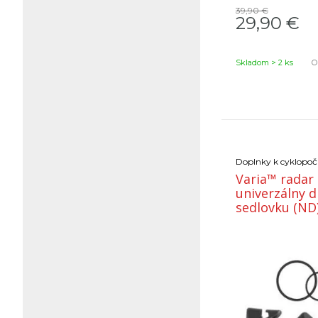
39,90 €
29,90
€
Skladom > 2 ks
Ob
Doplnky k cyklopoč
Varia™ radar
univerzálny d
sedlovku (ND