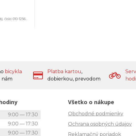
j. čislo:
010-12563-02
ho
bicykla
Platba kartou
,
Serv
 nám
dobierkou, prevodom
hod
hodiny
Všetko o nákupe
Obchodné podmienky
k
9:00 — 17:30
9:00 — 17:30
Ochrana osobných údajov
9:00 — 17:30
Reklamačný poriadok