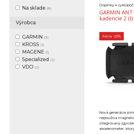
Doplnky k cyklopoč
Na sklade
(8)
GARMIN ANT+
kadencie 2 (b
Výrobca
Akcia
-25%
GARMIN
(3)
KROSS
(1)
MAGENE
(1)
Specialized
(2)
VDO
(2)
Nová generácia sn
nepoužíva magnetic
integrovaný (gyros
akcelerometer, ktor
zaznamená každé ot