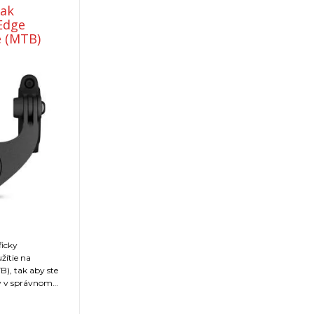
iak
Edge
e (MTB)
ficky
žítie na
B), tak aby ste
dy v správnom
y nebolo príliš
lami.