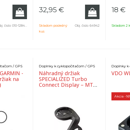
kokpitu.
32,95
€
18
€
j. čislo:
010-12844-00
Skladom posledný
Obj. čislo:
64942
Skladom 2 
kus
ítačom / GPS
Doplnky k cyklopočítačom / GPS
Doplnky k
 GARMIN -
Náhradný držiak
VDO WL
ržiak na
SPECIALIZED Turbo
)
Connect Display – MTB
Mount 35mm
Akcia
-16