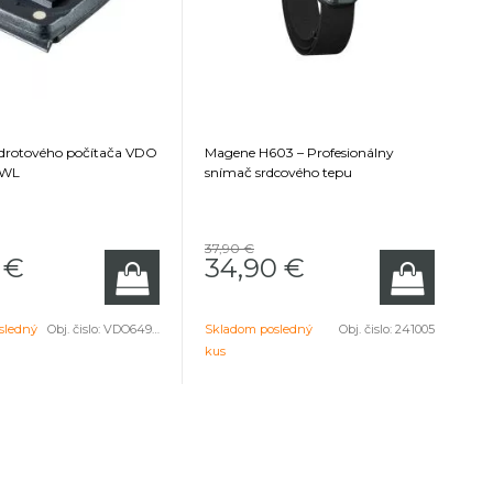
zdrotového počítača VDO
Magene H603 – Profesionálny
2WL
snímač srdcového tepu
37,90 €
€
34,90
€
sledný
Obj. čislo:
VDO64931
Skladom posledný
Obj. čislo:
241005
kus