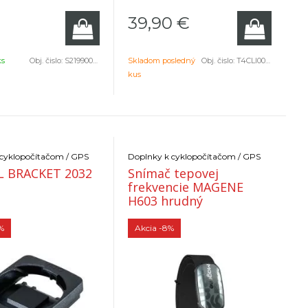
39,90
€
ks
Obj. čislo:
S219900057
Skladom posledný
Obj. čislo:
T4CLI000165
kus
 cyklopočítačom / GPS
Doplnky k cyklopočítačom / GPS
 BRACKET 2032
Snímač tepovej
frekvencie MAGENE
H603 hrudný
%
Akcia
-8%