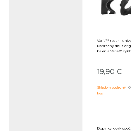
Varia™ radar - unive
Náhradný diel z ori
balenia Varia™ cykl
19,90
€
Skladom posledný
Ob
kus
Doplnky k cyklopoč