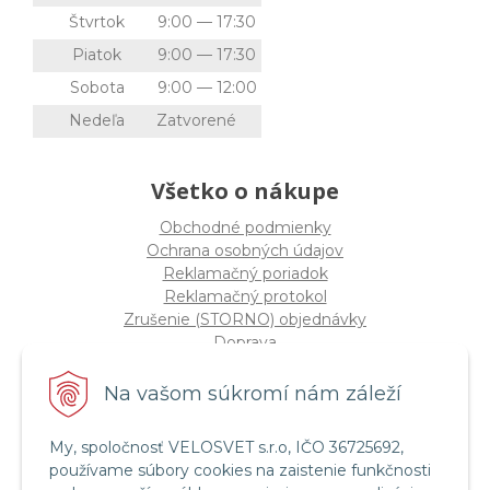
Štvrtok
9:00 — 17:30
Piatok
9:00 — 17:30
Sobota
9:00 — 12:00
Nedeľa
Zatvorené
Všetko o nákupe
Obchodné podmienky
Ochrana osobných údajov
Reklamačný poriadok
Reklamačný protokol
Zrušenie (STORNO) objednávky
Doprava
Možnosti platby
Štatút súťaže "Vianoce 2025"
Na vašom súkromí nám záleží
My, spoločnosť VELOSVET s.r.o, IČO 36725692,
Servis a služby
používame súbory cookies na zaistenie funkčnosti