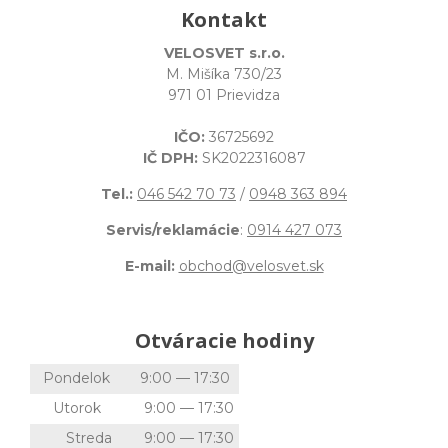
Kontakt
VELOSVET s.r.o.
M. Mišíka 730/23
971 01 Prievidza
IČO:
36725692
IČ DPH:
SK2022316087
Tel.:
046 542 70 73
/
0948 363 894
Servis/reklamácie
:
0914 427 073
E-mail:
obchod@velosvet.sk
Otváracie hodiny
Pondelok
9:00 — 17:30
Utorok
9:00 — 17:30
Streda
9:00 — 17:30