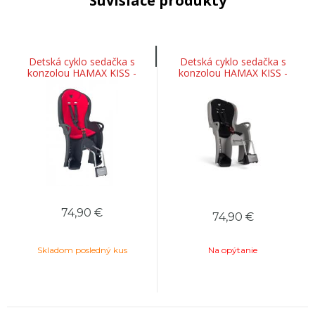
Súvisiace produkty
Detská cyklo sedačka s
Detská cyklo sedačka s
konzolou HAMAX KISS -
konzolou HAMAX KISS -
čierno-červená
šedá/čierna
74,90
€
74,90
€
Skladom posledný kus
Na opýtanie