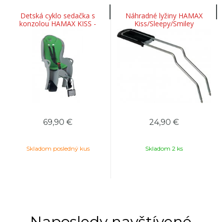
Detská cyklo sedačka s
Náhradné lyžiny HAMAX
konzolou HAMAX KISS -
Kiss/Sleepy/Smiley
svetlo šedá-zelená
69,90
€
24,90
€
Skladom posledný kus
Skladom 2 ks
Naposledy navštívené