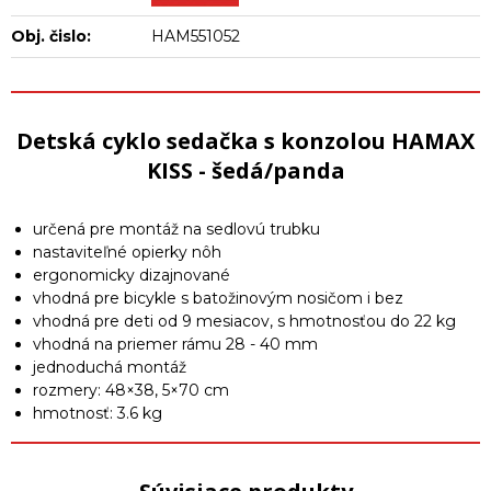
Obj. čislo:
HAM551052
Detská cyklo sedačka s konzolou HAMAX
KISS - šedá/panda
určená pre montáž na sedlovú trubku
nastaviteľné opierky nôh
ergonomicky dizajnované
vhodná pre bicykle s batožinovým nosičom i bez
vhodná pre deti od 9 mesiacov, s hmotnosťou do 22 kg
vhodná na priemer rámu 28 - 40 mm
jednoduchá montáž
rozmery: 48×38, 5×70 cm
hmotnosť: 3.6 kg