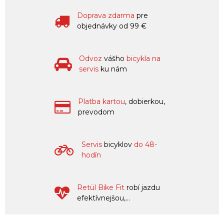
Doprava zdarma
pre
objednávky od 99 €
Odvoz
vášho
bicykla na
servis
ku nám
Platba kartou
, dobierkou,
prevodom
Servis
bicyklov
do 48-
hodín
Retül Bike Fit
robí jazdu
efektívnejšou,...