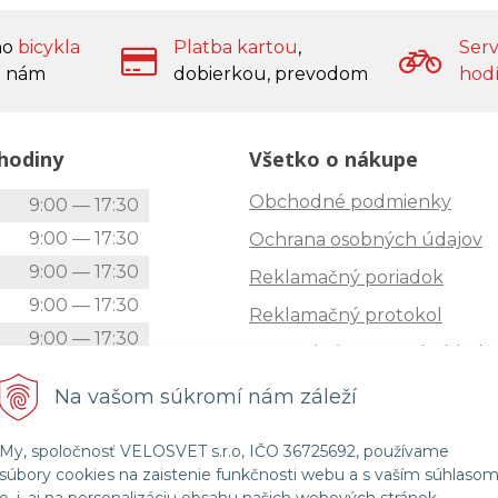
ho
bicykla
Platba kartou
,
Serv
 nám
dobierkou, prevodom
hod
hodiny
Všetko o nákupe
Obchodné podmienky
k
9:00 — 17:30
9:00 — 17:30
Ochrana osobných údajov
9:00 — 17:30
Reklamačný poriadok
9:00 — 17:30
Reklamačný protokol
9:00 — 17:30
Zrušenie (STORNO) objedn
9:00 — 12:00
Doprava
Na vašom súkromí nám záleží
Zatvorené
Možnosti platby
My, spoločnosť VELOSVET s.r.o, IČO 36725692, používame
Štatút súťaže "Vianoce 2025
súbory cookies na zaistenie funkčnosti webu a s vaším súhlaso