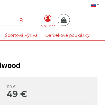
Môj účet
Športová výživa
Darčekové poukážky
dwood
110 €
49
€