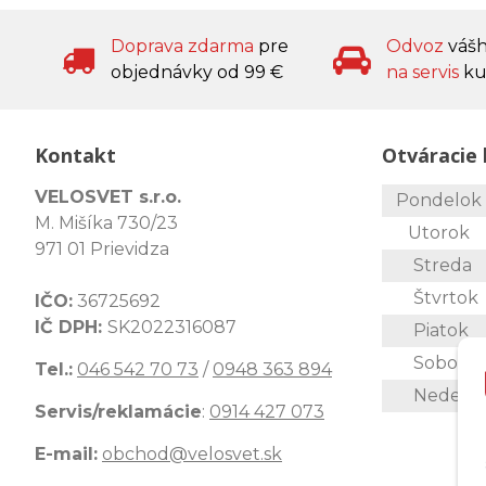
Doprava zdarma
pre
Odvoz
váš
objednávky od 99 €
na servis
ku
Kontakt
Otváracie 
VELOSVET s.r.o.
Pondelo
M. Mišíka 730/23
Utorok
971 01 Prievidza
Streda
Štvrtok
IČO:
36725692
IČ DPH:
SK2022316087
Piatok
Sobota
Tel.:
046 542 70 73
/
0948 363 894
Nedeľa
Servis/reklamácie
:
0914 427 073
E-mail:
obchod@velosvet.sk