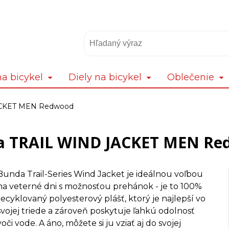
a bicykel
Diely na bicykel
Oblečenie
ACKET MEN Redwood
a TRAIL WIND JACKET MEN Re
Bunda Trail-Series Wind Jacket je ideálnou voľbou
na veterné dni s možnosťou prehánok - je to 100%
recyklovaný polyesterový plášť, ktorý je najlepší vo
svojej triede a zároveň poskytuje ľahkú odolnosť
voči vode. A áno, môžete si ju vziať aj do svojej