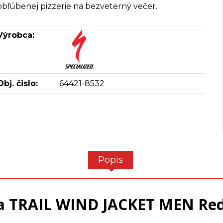
obľúbenej pizzerie na bezveterný večer.
Výrobca:
Obj. čislo:
64421-8532
Popis
a TRAIL WIND JACKET MEN Re