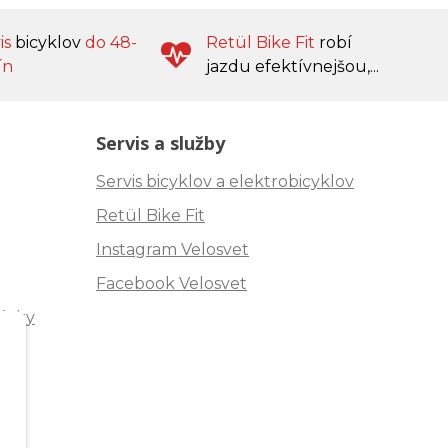
is
bicyklov
do 48-
Retül Bike Fit
robí
ín
jazdu efektívnejšou,...
Servis a služby
Servis bicyklov a elektrobicyklov
Retül Bike Fit
Instagram Velosvet
Facebook Velosvet
ávky
"
m