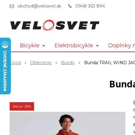
obchod@velosvet.sk
0948 363 894
Bicykle
Elektrobicykle
Doplnky n
Úvod
Oblečenie
Bundy
Bunda TRAIL WIND J
Bund
Akcia
-55%