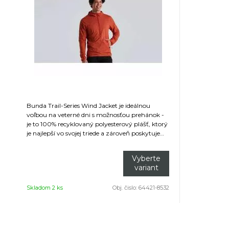
Bunda Trail-Series Wind Jacket je ideálnou
voľbou na veterné dni s možnosťou prehánok -
je to 100% recyklovaný polyesterový plášť, ktorý
je najlepší vo svojej triede a zároveň poskytuje
ľahkú odolnosť voči vode. A áno, môžete si ju
vziať aj do svojej obľúbenej pizzerie na
Vyberte
bezveterný večer.
variant
Skladom 2 ks
Obj. čislo:
64421-8532