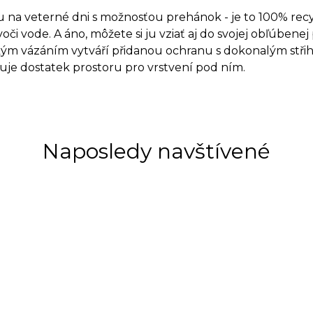
 na veterné dni s možnosťou prehánok - je to 100% recyk
oči vode. A áno, môžete si ju vziať aj do svojej obľúbenej
kým vázáním vytváří přidanou ochranu s dokonalým stři
uje dostatek prostoru pro vrstvení pod ním.
Naposledy navštívené