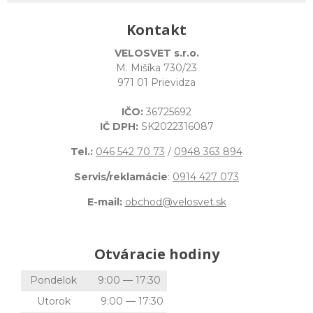
Kontakt
VELOSVET s.r.o.
M. Mišíka 730/23
971 01 Prievidza
IČO:
36725692
IČ DPH:
SK2022316087
Tel.:
046 542 70 73
/
0948 363 894
Servis/reklamácie
:
0914 427 073
E-mail:
obchod@velosvet.sk
Otváracie hodiny
Pondelok
9:00 — 17:30
Utorok
9:00 — 17:30