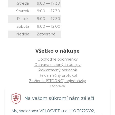
Streda
9:00 — 17:30
Štvrtok
9:00 — 17:30
Piatok
9:00 — 17:30
Sobota
9:00 — 12:00
Nedeľa
Zatvorené
Všetko o nákupe
Obchodné podmienky
Ochrana osobných údajov
Reklamačný poriadok
Reklamačný protokol
Zrušenie (STORNO) objednávky
Doprava
Možnosti platby
Štatút súťaže "Vianoce 2025"
Na vašom súkromí nám záleží
My, spoločnosť VELOSVET s.r.o, IČO 36725692,
Servis a služby