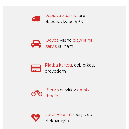
Doprava zdarma
pre
objednávky od 99 €
Odvoz
vášho
bicykla na
servis
ku nám
Platba kartou
, dobierkou,
prevodom
Servis
bicyklov
do 48-
hodín
Retül Bike Fit
robí jazdu
efektívnejšou,...