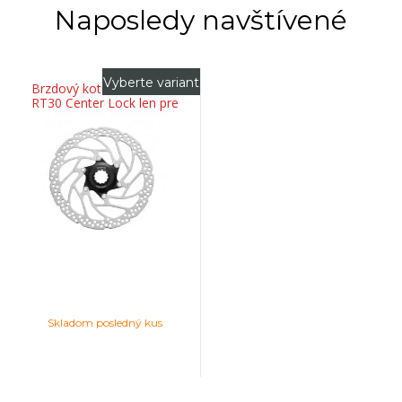
Naposledy navštívené
Vyberte variant
Brzdový kotúč SHIMANO
RT30 Center Lock len pre
resin platničky
Skladom posledný kus